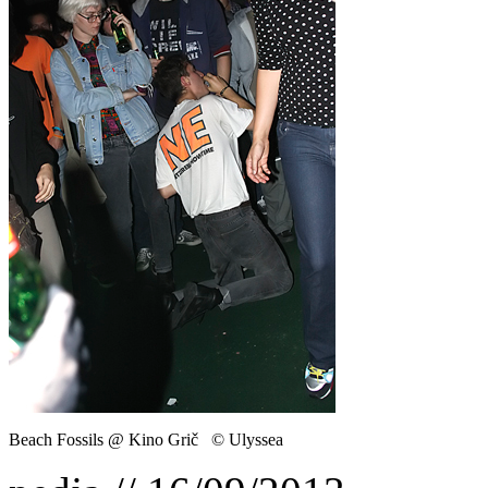
Beach Fossils @ Kino Grič © Ulyssea