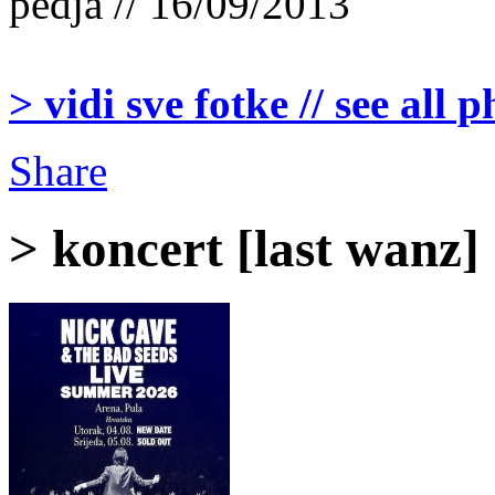
pedja // 16/09/2013
> vidi sve fotke // see all 
Share
> koncert [last wanz]