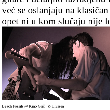
već se oslanjaju na klasičan 
opet ni u kom slučaju nije l
Beach Fossils @ Kino Grič © Ulyssea