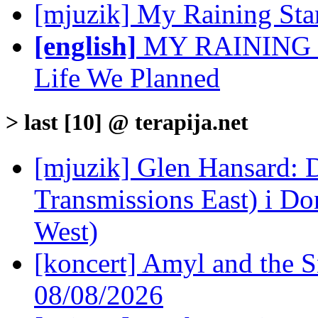
[mjuzik] My Raining St
[english]
MY RAINING S
Life We Planned
> last [10] @ terapija.net
[mjuzik] Glen Hansard: D
Transmissions East) i Don
West)
[koncert] Amyl and the S
08/08/2026