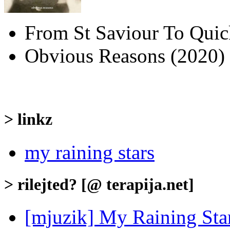
From St Saviour To Quic
Obvious Reasons (2020)
> linkz
my raining stars
> rilejted? [@ terapija.net]
[mjuzik] My Raining Sta