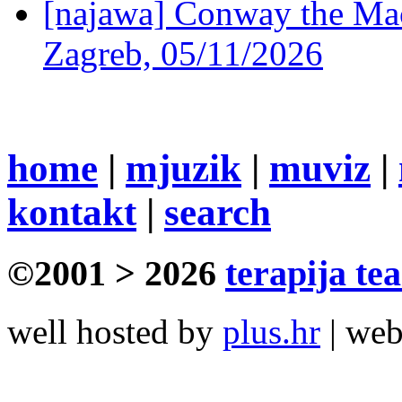
[najawa] Conway the Mac
Zagreb, 05/11/2026
home
|
mjuzik
|
muviz
|
kontakt
|
search
©2001 > 2026
terapija te
well hosted by
plus.hr
| we