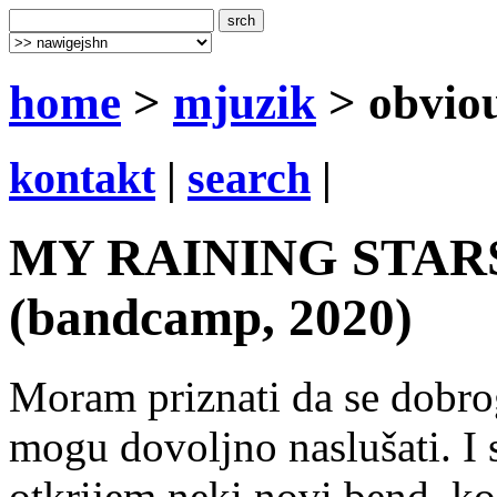
home
>
mjuzik
> obviou
kontakt
|
search
|
MY RAINING STARS: 
(bandcamp, 2020)
Moram priznati da se dobro
mogu dovoljno naslušati. I 
otkrijem neki novi bend, koj