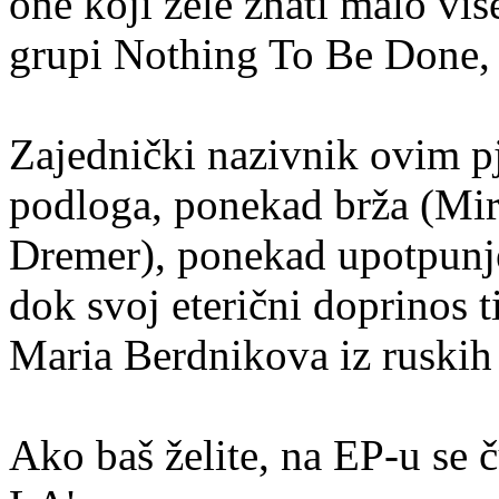
one koji žele znati malo više
grupi Nothing To Be Done, k
Zajednički nazivnik ovim 
podloga, ponekad brža (Mir
Dremer), ponekad upotpunje
dok svoj eterični doprinos 
Maria Berdnikova iz ruski
Ako baš želite, na EP-u se 