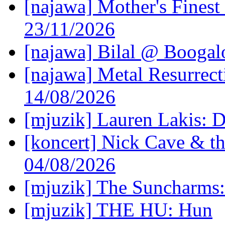
[najawa] Mother's Fines
23/11/2026
[najawa] Bilal @ Boogal
[najawa] Metal Resurrec
14/08/2026
[mjuzik] Lauren Lakis: D
[koncert] Nick Cave & t
04/08/2026
[mjuzik] The Suncharms
[mjuzik] THE HU: Hun