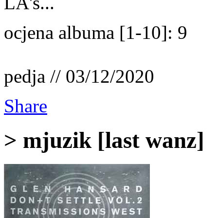
LA's...
ocjena albuma [1-10]: 9
pedja // 03/12/2020
Share
> mjuzik [last wanz]