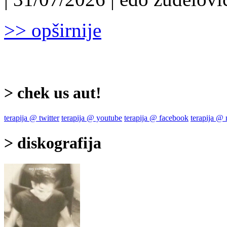
>> opširnije
> chek us aut!
terapija @ twitter
terapija @ youtube
terapija @ facebook
terapija @
> diskografija