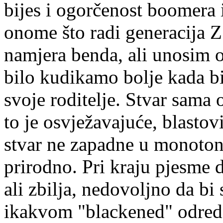
bijes i ogorčenost boomera 
onome što radi generacija Z
namjera benda, ali unosim o
bilo kudikamo bolje kada bi 
svoje roditelje. Stvar sama 
to je osvježavajuće, blasto
stvar ne zapadne u monotonij
prirodno. Pri kraju pjesme d
ali zbilja, nedovoljno da bi s
ikakvom "blackened" odredn