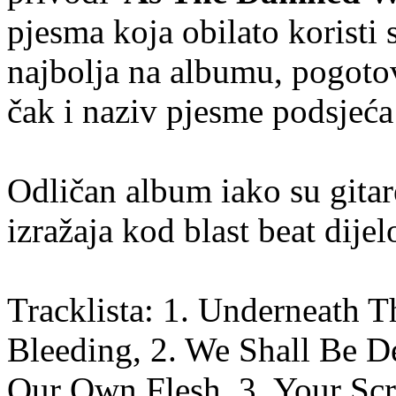
pjesma koja obilato koristi 
najbolja na albumu, pogotov
čak i naziv pjesme podsjeć
Odličan album iako su gitar
izražaja kod blast beat dije
Tracklista: 1. Underneath T
Bleeding, 2. We Shall Be 
Our Own Flesh, 3. Your Sc