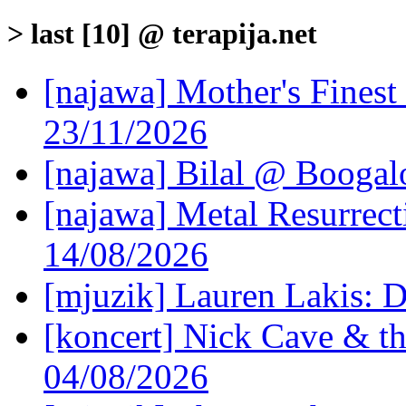
> last [10] @ terapija.net
[najawa] Mother's Fines
23/11/2026
[najawa] Bilal @ Boogal
[najawa] Metal Resurrec
14/08/2026
[mjuzik] Lauren Lakis: D
[koncert] Nick Cave & t
04/08/2026