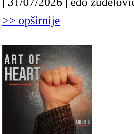
| 31/07/2026 | edo žuđelović
>> opširnije