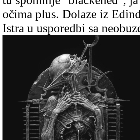
očima plus. Dolaze iz Edind
Istra u usporedbi sa neobu