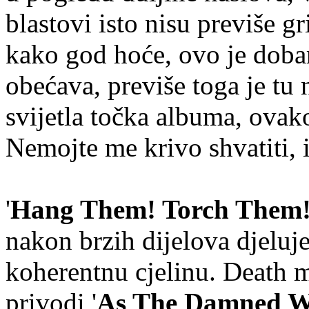
blastovi isto nisu previše g
kako god hoće, ovo je dobar
obećava, previše toga je tu
svijetla točka albuma, ovako 
Nemojte me krivo shvatiti, i
'
Hang Them! Torch Them
nakon brzih dijelova djeluj
koherentnu cjelinu. Death m
privodi '
As The Damned Wr