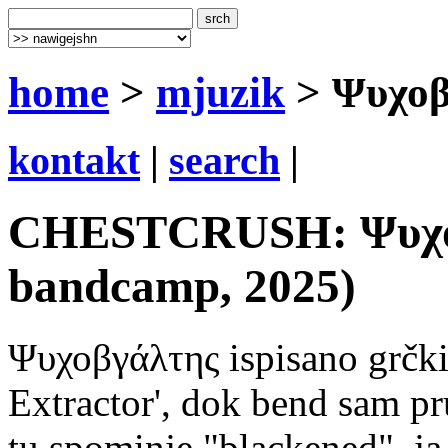
home
>
mjuzik
> Ψυχοβ
kontakt
|
search
|
CHESTCRUSH: Ψυχοβγ
bandcamp, 2025)
Ψυχοβγάλτης ispisano grčki
Extractor', dok bend sam pru
tu spominje "blackened", ja 