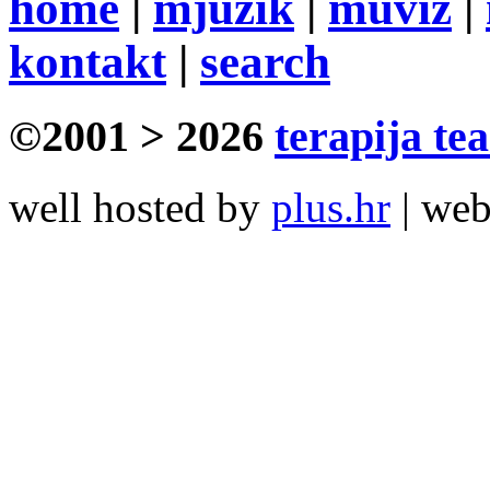
home
|
mjuzik
|
muviz
|
kontakt
|
search
©2001 > 2026
terapija te
well hosted by
plus.hr
| we