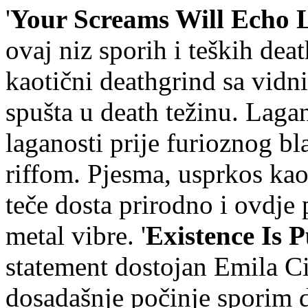
'
Your Screams Will Echo 
ovaj niz sporih i teških deat
kaotični deathgrind sa vid
spušta u death težinu. Laga
laganosti prije furioznog b
riffom. Pjesma, usprkos kao
teče dosta prirodno i ovdje
metal vibre. '
Existence Is 
statement dostojan Emila Cio
dosadašnje počinje sporim d