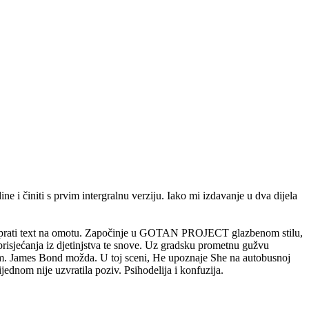
e i činiti s prvim intergralnu verziju. Iako mi izdavanje u dva dijela
koju prati text na omotu. Započinje u GOTAN PROJECT glazbenom stilu,
prisjećanja iz djetinjstva te snove. Uz gradsku prometnu gužvu
ilm. James Bond možda. U toj sceni, He upoznaje She na autobusnoj
ijednom nije uzvratila poziv. Psihodelija i konfuzija.