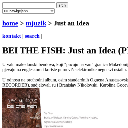
home
>
mjuzik
> Just an Idea
kontakt
|
search
|
BEI THE FISH: Just an Idea (P
U valu makedonski bendova, koji "pucaju na van" granica Ma
pjevaju na engleskom i koriste puno više elektronike nego svi ostali z
U odnosu na prethodni album, osim standardnih Ognena Anastasov
RECORDER), sudjelovali su i Branislav Nikolovski, Karolina Goceva, 