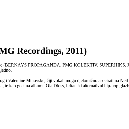
MG Recordings, 2011)
kedonije (BERNAYS PROPAGANDA, PMG KOLEKTIV, SUPERHIKS, XAXA
ajedno.
skog i Valentine Minovske, čiji vokali mogu djelomično asocirati
te kao gost na albumu Ola Dioss, britanski alternativni hip-hop glazb