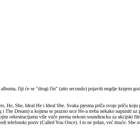
lbuma, čiji će se "drugi čin" (atto secondo) pojaviti negdje krajem godin
dlers, He, She, Ideal He i Ideal She. Svaka pjesma priča svoju priču 
ung i The Dream) u kojima se prazno srce He-a treba nekako napuniti uz 
svojim orkestracijama više vuče prema nekom soundtracku za akcijski f
ijedi telefonski poziv (Called You Once). I to ne jedan, već tisuće. She n