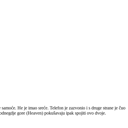
e samoće. He je imao sreće. Telefon je zazvonio i s druge strane je čuo
s odnegdje gore (Heaven) pokušavaju ipak spojiti ovo dvoje.