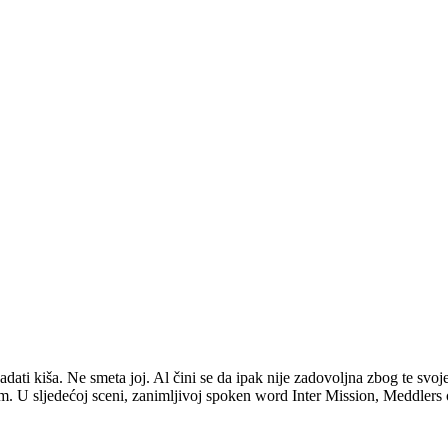
dati kiša. Ne smeta joj. Al čini se da ipak nije zadovoljna zbog te svoj
itam. U sljedećoj sceni, zanimljivoj spoken word Inter Mission, Meddler