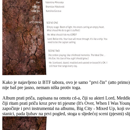
Kako je najavljeno iz BTF tabora, ovo je samo "prvi čin" (atto primo) a
nije baš pre jasno, nemam ništa protiv toga.
Album prati priča, zapisana na omotu cd-a, čiji su akteri Lord, Med
čiji ritam prati priču kroz prve tri pjesme (It's Over, When I Was Yo
započinje i prvi instrumental na albumu, Big City - Mixed Up, koji 
stanici, pada ljubav na prvi pogled, stoga u sljedećoj sceni (pjesmi) sl