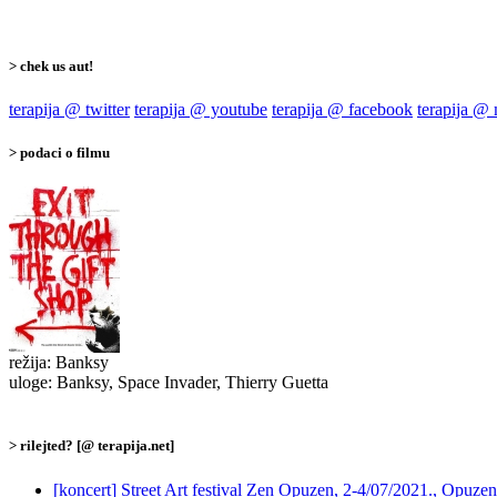
> chek us aut!
terapija @ twitter
terapija @ youtube
terapija @ facebook
terapija @
> podaci o filmu
režija: Banksy
uloge: Banksy, Space Invader, Thierry Guetta
> rilejted? [@ terapija.net]
[koncert] Street Art festival Zen Opuzen, 2-4/07/2021., Opuzen