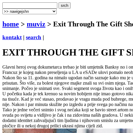
home
>
muviz
> Exit Through The Gift Sh
kontakt
|
search
|
EXIT THROUGH THE GIFT SHO
Glavni heroj ovog dokumetarca trebao je biti umjetnik Banksy no i o
Francuz je kojeg nakon preseljenja u LA u eSADe ulovi pomalo neobi
Nakon što sa 11. godina na nimalo ugodan način saznaje kako mu je umr
prisutan. Što više, za bolest njegove majke znali su svi osim njega. Tad
snimanje. Počeo je snimati sve. Svaki segment svoga života kao i on
U početku kada je tek krenuo sa novim hobijem nije imao gotovo nikakve
na tisuće. Kad je već stasao, prodavao je vragu muda pod bubrege, mu
nije. Nakon i par minuta skužite po izgledu a prije svega po načinu na k
Tako je jedne večeri snimio i svog nećaka koji se bavio street artom no
svuda po svijetu a vidljivo je čak i na zidovima naših gradova. U neki
dodatni identitet zahvaljujući tim ljudima i njihovom smislu za umjetn
pločice ili u nekoj drugoj prilici ukrasi njima cijeli zid.