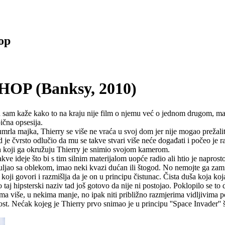
op
P (Banksy, 2010)
n sam kaže kako to na kraju nije film o njemu već o jednom drugom, ma
čna opsesija.
la majka, Thierry se više ne vraća u svoj dom jer nije mogao prežaliti
 je čvrsto odlučio da mu se takve stvari više neće događati i počeo je ra
ih koji ga okružuju Thierry je snimio svojom kamerom.
 ideje što bi s tim silnim materijalom uopće radio ali htio je naprosto
ljao sa oblekom, imao neki kvazi dućan ili štogod. No nemojte ga zami
oji govori i razmišlja da je on u principu čistunac. Čista duša koja koja
 taj hipsterski naziv tad još gotovo da nije ni postojao. Poklopilo se t
ma više, u nekima manje, no ipak niti približno razmjerima vidljivima po
ost. Nećak kojeg je Thierry prvo snimao je u principu ''Space Invader''