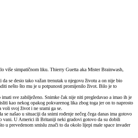
lo više simpatičnom liku. Thierry Guetta aka Mister Brainwash,
 da se desio tako važan trenutak u njegovu životu a on nije bio
diti nešto što mu je u potpunosti promijenilo život. Bilo je to
 imati sve zabilježeno. Snimke čak nije niti pregledavao a imao ih je
sliti kao nekog opakog pokvarenog lika zbog toga jer on to naprosto
 voli svoj život i ne srami ga se.
o da se našao u situaciji da snimi rođenje nečeg čega danas ima gotovo
 vani. U Americi ili Britaniji neki gradovi gotovo da su dobili
 što u prevedenom smislu znači to da okolo lijepi male space invader