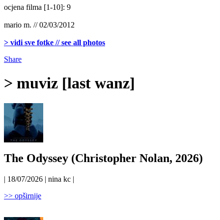
ocjena filma [1-10]: 9
mario m. // 02/03/2012
> vidi sve fotke // see all photos
Share
> muviz [last wanz]
The Odyssey (Christopher Nolan, 2026)
| 18/07/2026 | nina kc |
>> opširnije