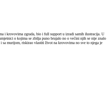
a i krovovima zgrada, bio i full support u izradi samih ilustracija. U
umjetnici o kojima se zbilja puno brujalo no o većini njih se nije znalo
 sa murijom, riskirao vlastiti život na krovovima no sve to njega je