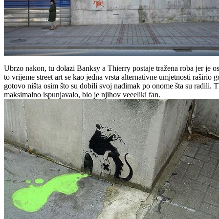
Ubrzo nakon, tu dolazi Banksy a Thierry postaje tražena roba jer je os
to vrijeme street art se kao jedna vrsta alternativne umjetnosti raširio
gotovo ništa osim što su dobili svoj nadimak po onome šta su radili. T
maksimalno ispunjavalo, bio je njihov veeeliki fan.