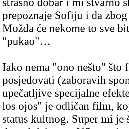
strašno dobar i mi stvarno 
prepoznaje Sofiju i da zbog
Možda će nekome to sve biti
"pukao"…
Iako nema "ono nešto" što f
posjedovati (zaboravih spom
upečatljive specijalne efekt
los ojos" je odličan film, 
status kultnog. Super mi je 