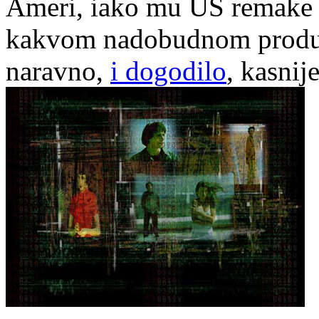
Ameri, iako mu US remake 
kakvom nadobudnom producen
naravno,
i dogodilo
, kasnij