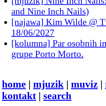
[mjuzik] Nine Inch Nails
and Nine Inch Nails)
[najawa] Kim Wilde @ Tv
18/06/2027
[kolumna] Par osobnih 
grupe Porto Morto.
home
|
mjuzik
|
muviz
|
kontakt
|
search