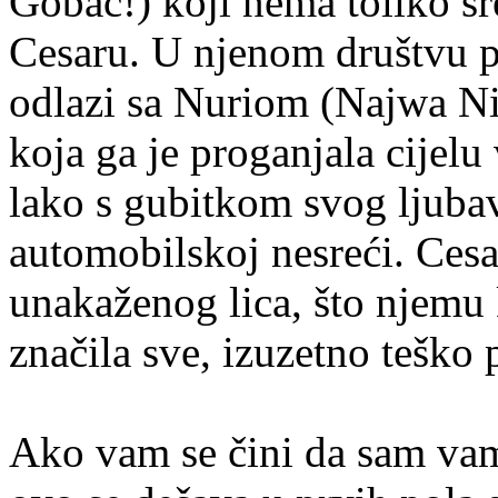
Gobac!) koji nema toliko s
Cesaru. U njenom društvu pr
odlazi sa Nuriom (Najwa Ni
koja ga je proganjala cijelu
lako s gubitkom svog ljubav
automobilskoj nesreći. Cesar
unakaženog lica, što njemu 
značila sve, izuzetno tešk
Ako vam se čini da sam vam