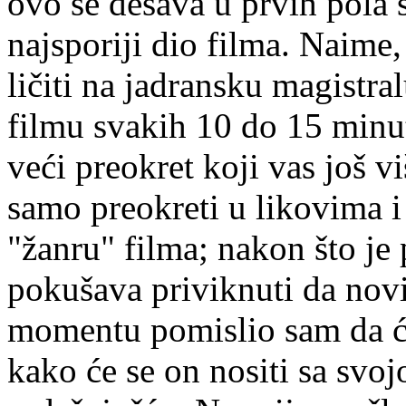
ovo se dešava u prvih pola s
najsporiji dio filma. Naime,
ličiti na jadransku magistra
filmu svakih 10 do 15 minut
veći preokret koji vas još vi
samo preokreti u likovima i r
"žanru" filma; nakon što je 
pokušava priviknuti da novi
momentu pomislio sam da će 
kako će se on nositi sa svo