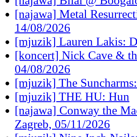
[najawa] Bilal @ Boogal
[najawa] Metal Resurrec
14/08/2026
[mjuzik] Lauren Lakis: D
[koncert] Nick Cave & t
04/08/2026
[mjuzik] The Suncharms
[mjuzik] THE HU: Hun
[najawa] Conway the Mac
Zagreb, 05/11/2026