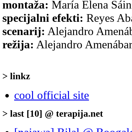
montaža:
María Elena Sáin
specijalni efekti:
Reyes Aba
scenarij:
Alejandro Amenáb
režija:
Alejandro Amenába
> linkz
cool official site
> last [10] @ terapija.net