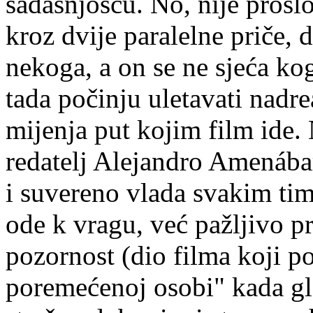
sadašnjošću. No, nije prošl
kroz dvije paralelne priče, d
nekoga, a on se ne sjeća kog
tada počinju uletavati nadrea
mijenja put kojim film ide.
redatelj Alejandro Amenába
i suvereno vlada svakim tim
ode k vragu, već pažljivo p
pozornost (dio filma koji p
poremećenoj osobi" kada gl