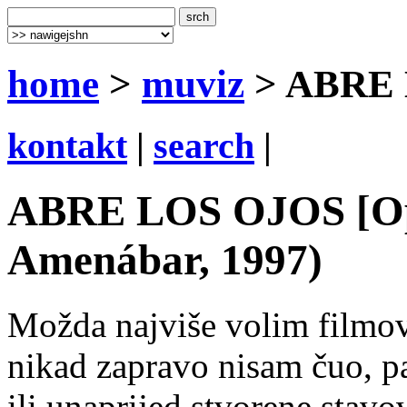
home
>
muviz
> ABRE
kontakt
|
search
|
ABRE LOS OJOS [Ope
Amenábar, 1997)
Možda najviše volim filmove
nikad zapravo nisam čuo, p
ili unaprijed stvorene stav