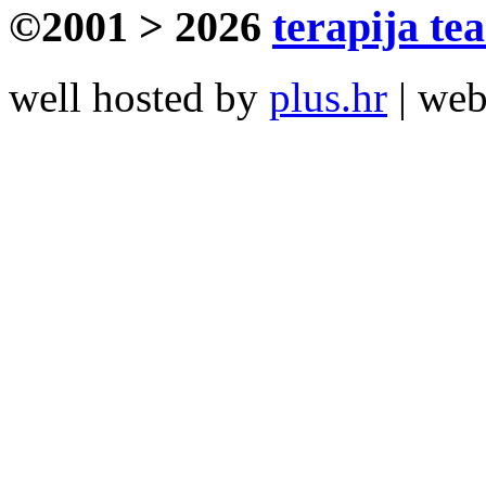
©2001 > 2026
terapija te
well hosted by
plus.hr
| we