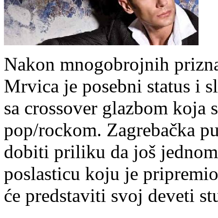
Nakon mnogobrojnih priznan
Mrvica je posebni status i s
sa crossover glazbom koja s
pop/rockom. Zagrebačka pub
dobiti priliku da još jedno
poslasticu koju je priprem
će predstaviti svoj deveti s