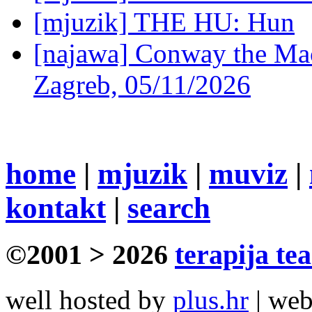
[mjuzik] THE HU: Hun
[najawa] Conway the Mac
Zagreb, 05/11/2026
home
|
mjuzik
|
muviz
|
kontakt
|
search
©2001 > 2026
terapija te
well hosted by
plus.hr
| we