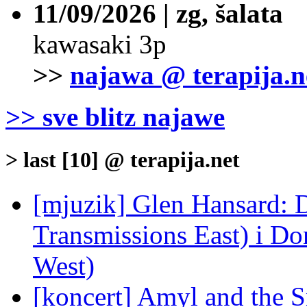
11/09/2026 | zg, šalata
kawasaki 3p
>>
najawa @ terapija.n
>> sve blitz najawe
> last [10] @ terapija.net
[mjuzik] Glen Hansard: D
Transmissions East) i Don
West)
[koncert] Amyl and the S