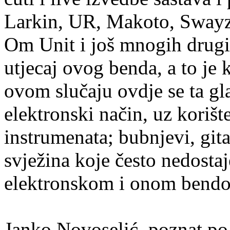
Larkin, UR, Makoto, Swayz
Om Unit i još mnogih drugi
utjecaj ovog benda, a to je 
ovom slučaju ovdje se ta g
elektronski način, uz korišt
instrumenata; bubnjevi, gita
svježina koje često nedosta
elektronskom i onom bend
Janko Novoselić, poznat p