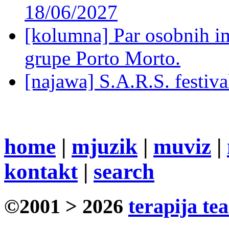
18/06/2027
[kolumna] Par osobnih 
grupe Porto Morto.
[najawa] S.A.R.S. festiv
home
|
mjuzik
|
muviz
|
kontakt
|
search
©2001 > 2026
terapija te