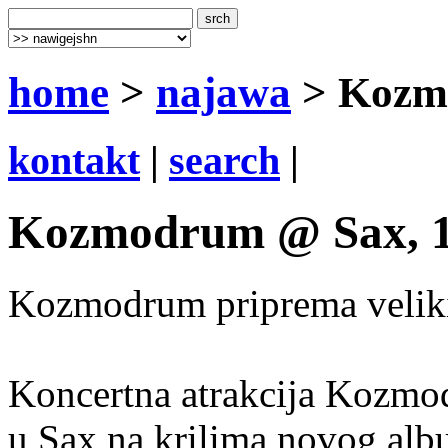
home
>
najawa
> Kozmo
kontakt
|
search
|
Kozmodrum @ Sax, 1
Kozmodrum priprema veliki 
Koncertna atrakcija Kozmodr
u Sax na krilima novog alb