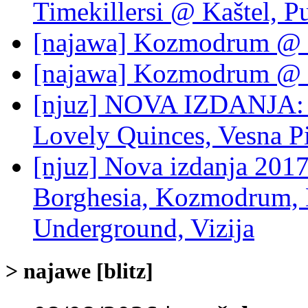
Timekillersi @ Kaštel, P
[najawa] Kozmodrum @ 
[najawa] Kozmodrum @ 
[njuz] NOVA IZDANJA: Ig
Lovely Quinces, Vesna P
[njuz] Nova izdanja 2017/
Borghesia, Kozmodrum, B
Underground, Vizija
> najawe [blitz]