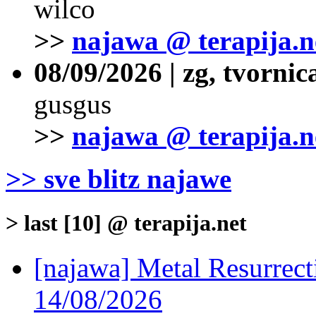
wilco
>>
najawa @ terapija.n
08/09/2026 | zg, tvornic
gusgus
>>
najawa @ terapija.n
>> sve blitz najawe
> last [10] @ terapija.net
[najawa] Metal Resurrec
14/08/2026