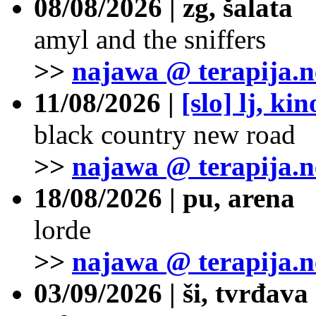
08/08/2026 | zg, šalata
amyl and the sniffers
>>
najawa @ terapija.n
11/08/2026 |
[slo] lj, ki
black country new road
>>
najawa @ terapija.n
18/08/2026 | pu, arena
lorde
>>
najawa @ terapija.n
03/09/2026 | ši, tvrđava