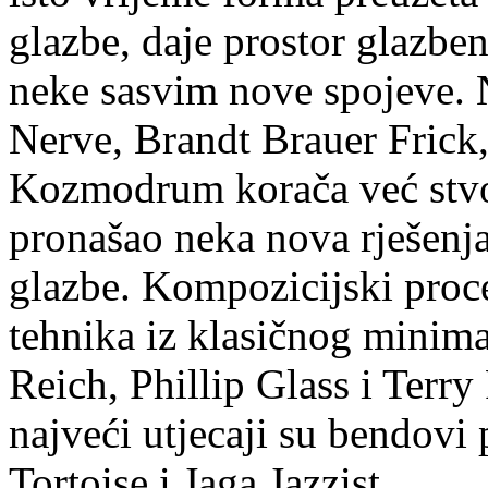
glazbe, daje prostor glazbe
neke sasvim nove spojeve. 
Nerve, Brandt Brauer Frick,
Kozmodrum korača već stvo
pronašao neka nova rješenja
glazbe. Kompozicijski proce
tehnika iz klasičnog minima
Reich, Phillip Glass i Terry 
najveći utjecaji su bendov
Tortoise i Jaga Jazzist.