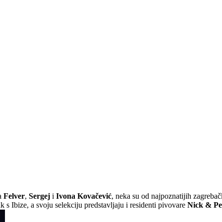
 a
Felver
,
Sergej
i
Ivona Kovačević
, neka su od najpoznatijih zagrebačk
k s Ibize, a svoju selekciju predstavljaju i residenti pivovare
Nick & Pe