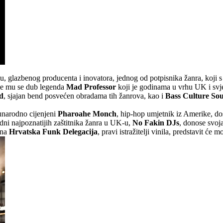
, glazbenog producenta i inovatora, jednog od potpisnika žanra, koji s 
uje mu se dub legenda
Mad Professor
koji je godinama u vrhu UK i sv
d
, sjajan bend posvećen obradama tih žanrova, kao i
Bass Culture So
unarodno cijenjeni
Pharoahe Monch
, hip-hop umjetnik iz Amerike, do
dni najpoznatijih zaštitnika žanra u UK-u,
No Fakin DJs
, donose svoja
jna
Hrvatska Funk Delegacija
, pravi istražitelji vinila, predstavit će 