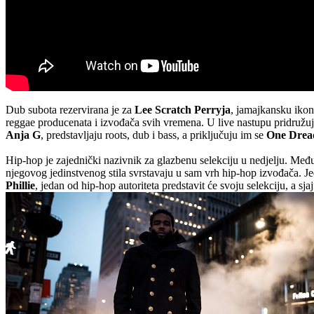
Dub subota rezervirana je za
Lee Scratch Perryja
, jamajkansku ikonu
reggae producenata i izvođača svih vremena. U live nastupu pridruž
Anja G
, predstavljaju roots, dub i bass, a priključuju im se
One Drea
Hip-hop je zajednički nazivnik za glazbenu selekciju u nedjelju. Međ
njegovog jedinstvenog stila svrstavaju u sam vrh hip-hop izvođača. Je
Phillie
, jedan od hip-hop autoriteta predstavit će svoju selekciju, a sja