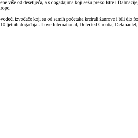
cene više od desetljeća, a s događajima koji sežu preko Istre i Dalmacij
urope.
vodeći izvođače koji su od samih početaka kreirali žanrove i bili dio f
pno 10 ljetnih događaja - Love International, Defected Croatia, Dekmant