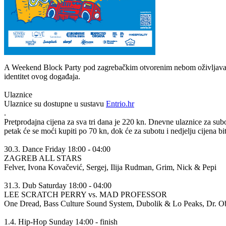
A Weekend Block Party pod zagrebačkim otvorenim nebom oživljava istok
identitet ovog događaja.
Ulaznice
Ulaznice su dostupne u sustavu
Entrio.hr
.
Pretprodajna cijena za sva tri dana je 220 kn. Dnevne ulaznice za subo
petak će se moći kupiti po 70 kn, dok će za subotu i nedjelju cijena bi
30.3. Dance Friday 18:00 - 04:00
ZAGREB ALL STARS
Felver, Ivona Kovačević, Sergej, Ilija Rudman, Grim, Nick & Pepi
31.3. Dub Saturday 18:00 - 04:00
LEE SCRATCH PERRY vs. MAD PROFESSOR
One Dread, Bass Culture Sound System, Dubolik & Lo Peaks, Dr. O
1.4. Hip-Hop Sunday 14:00 - finish