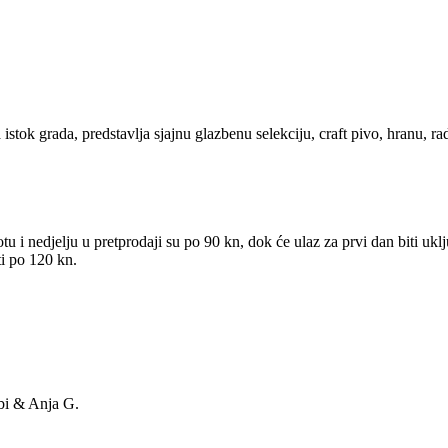
 grada, predstavlja sjajnu glazbenu selekciju, craft pivo, hranu, radi
tu i nedjelju u pretprodaji su po 90 kn, dok će ulaz za prvi dan biti uk
ti po 120 kn.
bi & Anja G.