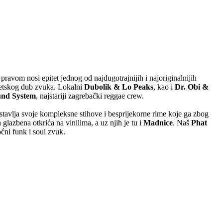
pravom nosi epitet jednog od najdugotrajnijih i najoriginalnijih
jetskog dub zvuka. Lokalni
Dubolik & Lo Peaks
, kao i
Dr. Obi &
und System
, najstariji zagrebački reggae crew.
stavlja svoje kompleksne stihove i besprijekorne rime koje ga zbog
 glazbena otkrića na vinilima, a uz njih je tu i
Madnice
. Naš
Phat
moćni funk i soul zvuk.