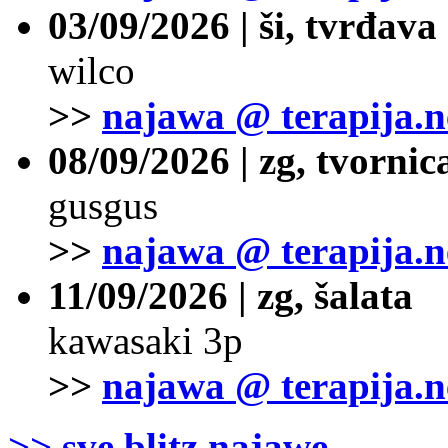
03/09/2026 | ši, tvrđava
wilco
>>
najawa @ terapija.n
08/09/2026 | zg, tvornic
gusgus
>>
najawa @ terapija.n
11/09/2026 | zg, šalata
kawasaki 3p
>>
najawa @ terapija.n
>> sve blitz najawe