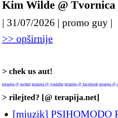
Kim Wilde @ Tvornica k
| 31/07/2026 | promo guy |
>> opširnije
> chek us aut!
terapija @ twitter
terapija @ youtube
terapija @ facebook
terapija @
> rilejted? [@ terapija.net]
[mjuzik] PSIHOMODO POP