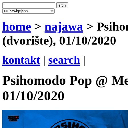
home
>
najawa
> Psih
(dvorište), 01/10/2020
kontakt
|
search
|
Psihomodo Pop @ Med
01/10/2020