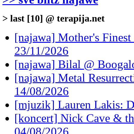
> last [10] @ terapija.net
[najawa] Mother's Fines
23/11/2026
[najawa] Bilal @ Boogal
[najawa] Metal Resurrec
14/08/2026
[mjuzik] Lauren Lakis: D
[koncert] Nick Cave & t
04/08/2026