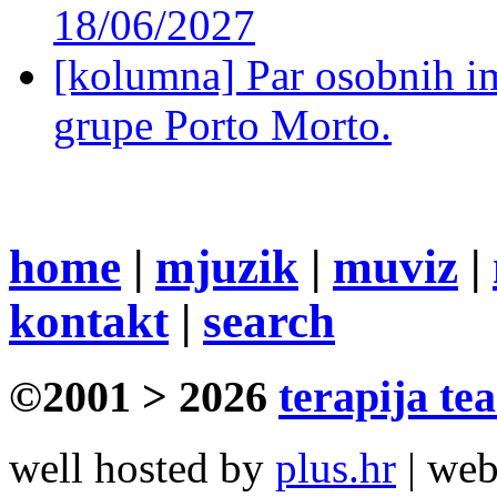
18/06/2027
[kolumna] Par osobnih 
grupe Porto Morto.
home
|
mjuzik
|
muviz
|
kontakt
|
search
©2001 > 2026
terapija te
well hosted by
plus.hr
| we