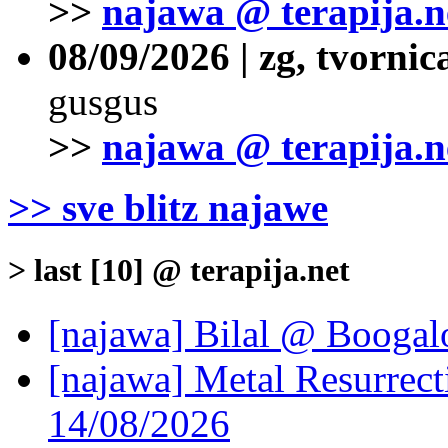
>>
najawa @ terapija.n
08/09/2026 | zg, tvornic
gusgus
>>
najawa @ terapija.n
>> sve blitz najawe
> last [10] @ terapija.net
[najawa] Bilal @ Boogal
[najawa] Metal Resurrec
14/08/2026