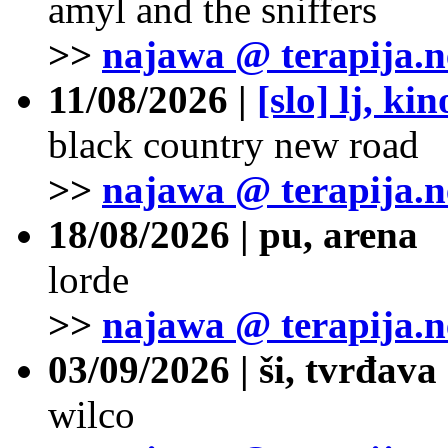
amyl and the sniffers
>>
najawa @ terapija.n
11/08/2026 |
[slo] lj, ki
black country new road
>>
najawa @ terapija.n
18/08/2026 | pu, arena
lorde
>>
najawa @ terapija.n
03/09/2026 | ši, tvrđava
wilco