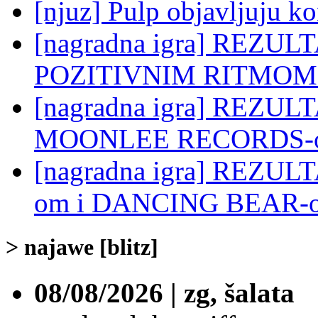
[njuz] Pulp objavljuju ko
[nagradna igra] REZULTAT
POZITIVNIM RITMOM
[nagradna igra] REZULTAT
MOONLEE RECORDS-
[nagradna igra] REZULTA
om i DANCING BEAR-
> najawe [blitz]
08/08/2026 | zg, šalata