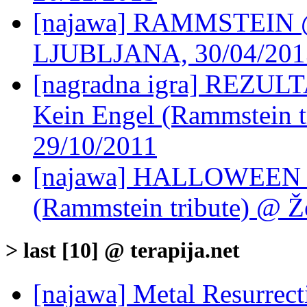
[najawa] RAMMSTEIN
LJUBLJANA, 30/04/201
[nagradna igra] REZU
Kein Engel (Rammstein tr
29/10/2011
[najawa] HALLOWEEN P
(Rammstein tribute) @ Že
> last [10] @ terapija.net
[najawa] Metal Resurrec