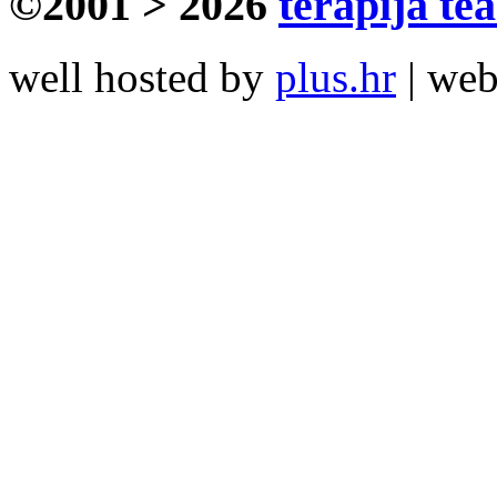
©2001 > 2026
terapija te
well hosted by
plus.hr
| we