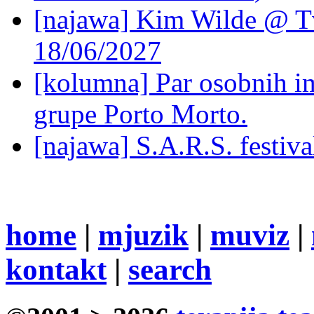
[najawa] Kim Wilde @ Tv
18/06/2027
[kolumna] Par osobnih 
grupe Porto Morto.
[najawa] S.A.R.S. festiv
home
|
mjuzik
|
muviz
|
kontakt
|
search