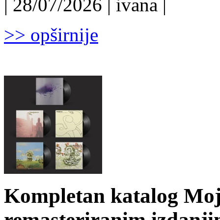
| 28/07/2026 | ivana |
>> opširnije
Kompletan katalog Moj
remasteriranim izdanj