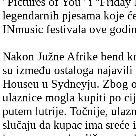
"Pictures of You" i "Friday
legendarnih pjesama koje će
INmusic festivala ove godin
Nakon Južne Afrike bend kre
su između ostaloga najavili 
Houseu u Sydneyju. Zbog o
ulaznice mogla kupiti po ci
putem lutrije. Točnije, ulaz
slučaju da kupac ima sreće i