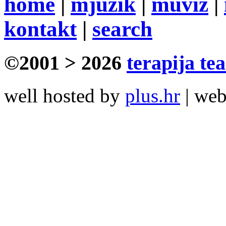
home
|
mjuzik
|
muviz
|
kontakt
|
search
©2001 > 2026
terapija te
well hosted by
plus.hr
| we