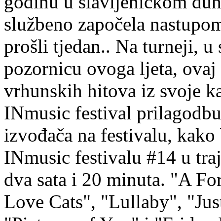
godinu u slavljeničkom duh
službeno započela nastupo
prošli tjedan.. Na turneji, 
pozornicu ovoga ljeta, ovaj 
vrhunskih hitova iz svoje k
INmusic festival prilagodb
izvođača na festivalu, kako 
INmusic festivalu #14 u traj
dva sata i 20 minuta. "A Fo
Love Cats", "Lullaby", "Ju