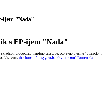
EP-ijem "Nada"
nik s EP-ijem "Nada"
skladao i producirao, napisao tekstove, otpjevao pjesme "Silencio" i
load/ stream:
thechurchofnoisygoat.bandcamp.com/album/nada