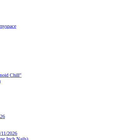
 myspace
noid Chill"
a
026
/11/2026
ne Inch Nails)