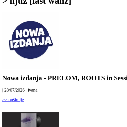
> njuz [last wanz]
Nowa izdanja - PRELOM, ROOTS in Sess
| 28/07/2026 | ivana |
>> opširnije