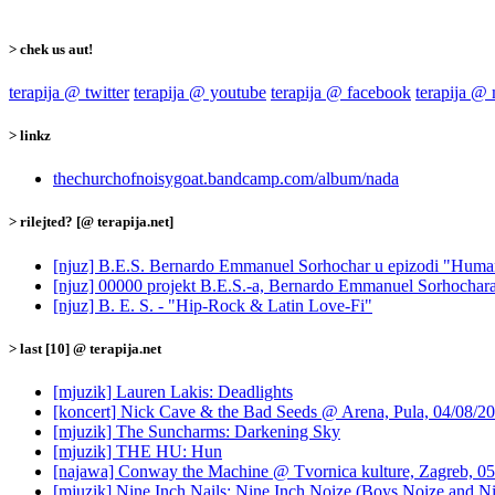
> chek us aut!
terapija @ twitter
terapija @ youtube
terapija @ facebook
terapija @
> linkz
thechurchofnoisygoat.bandcamp.com/album/nada
> rilejted? [@ terapija.net]
[njuz] B.E.S. Bernardo Emmanuel Sorhochar u epizodi "Huma
[njuz] 00000 projekt B.E.S.-a, Bernardo Emmanuel Sorhochar
[njuz] B. E. S. - "Hip-Rock & Latin Love-Fi"
> last [10] @ terapija.net
[mjuzik] Lauren Lakis: Deadlights
[koncert] Nick Cave & the Bad Seeds @ Arena, Pula, 04/08/2
[mjuzik] The Suncharms: Darkening Sky
[mjuzik] THE HU: Hun
[najawa] Conway the Machine @ Tvornica kulture, Zagreb, 05
[mjuzik] Nine Inch Nails: Nine Inch Noize (Boys Noize and Ni