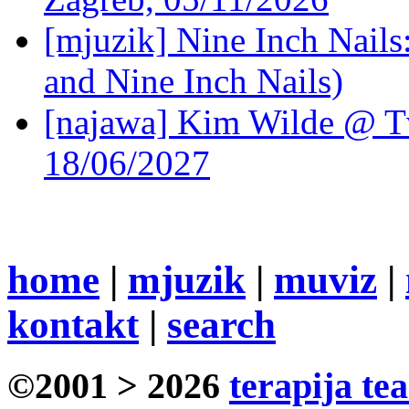
[mjuzik] Nine Inch Nails
and Nine Inch Nails)
[najawa] Kim Wilde @ Tv
18/06/2027
home
|
mjuzik
|
muviz
|
kontakt
|
search
©2001 > 2026
terapija te