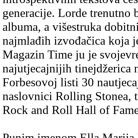
generacije. Lorde trenutno 
albuma, a višestruka dobit
najmlađih izvođačica koja j
Magazin Time ju je svojev
najutjecajnijih tinejdžerica n
Forbesovoj listi 30 nautjec
naslovnici Rolling Stonea, 
Rock and Roll Hall of Fame
Punim imenom Ella Marija 