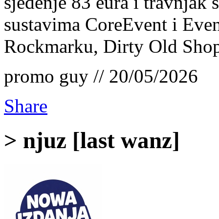
sjedenje 83 eura i travnjak 
sustavima CoreEvent i Event
Rockmarku, Dirty Old Shop
promo guy // 20/05/2026
Share
> njuz [last wanz]