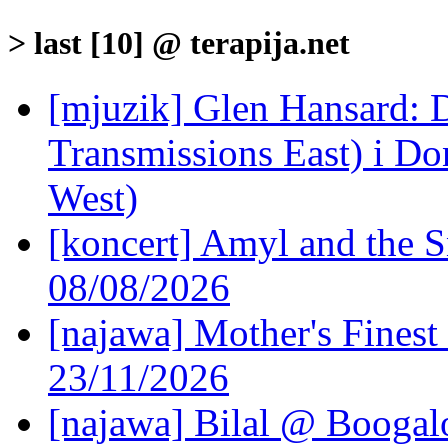
> last [10] @ terapija.net
[mjuzik] Glen Hansard: D
Transmissions East) i Don
West)
[koncert] Amyl and the S
08/08/2026
[najawa] Mother's Fines
23/11/2026
[najawa] Bilal @ Boogal