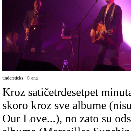
tindersticks © ana
Kroz satičetrdesetpet minuta
skoro kroz sve albume (nisu
Our Love...), no zato su od