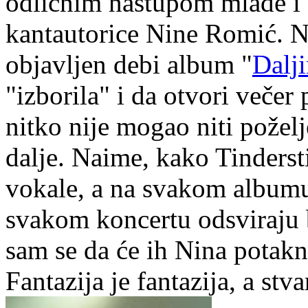
odličnim nastupom mlade i 
kantautorice Nine Romić. N
objavljen debi album "
Dalj
"izborila" i da otvori večer
nitko nije mogao niti poželje
dalje. Naime, kako Tinders
vokale, a na svakom albumu
svakom koncertu odsviraju 
sam se da će ih Nina potakn
Fantazija je fantazija, a stv