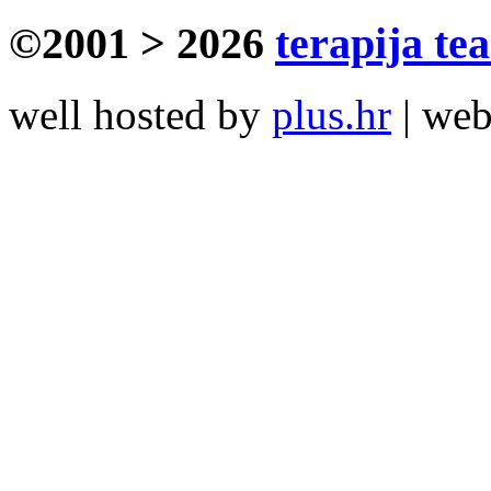
©2001 > 2026
terapija te
well hosted by
plus.hr
| we