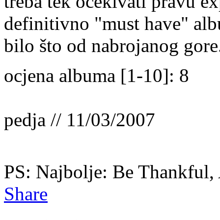
treba tek očekivati pravu e
definitivno "must have" alb
bilo što od nabrojanog gore
ocjena albuma [1-10]: 8
pedja // 11/03/2007
PS: Najbolje: Be Thankful,
Share