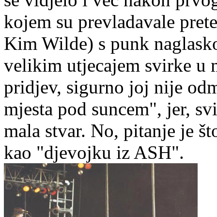
kojem su prevladavale pret
Kim Wilde) s punk naglasko
velikim utjecajem svirke 
pridjev, sigurno joj nije o
mjesta pod suncem", jer, svi
mala stvar. No, pitanje je št
kao "djevojku iz ASH".