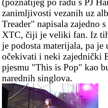
(poznatijeg po radu s PJ Ha
zanimljivosti vezanih uz al
Treader" napisala zajedno s
XTC, čiji je veliki fan. Iz 
je podosta materijala, pa j
očekivati i neki zajednički
pjesmu "This is Pop" kao b
narednih singlova.