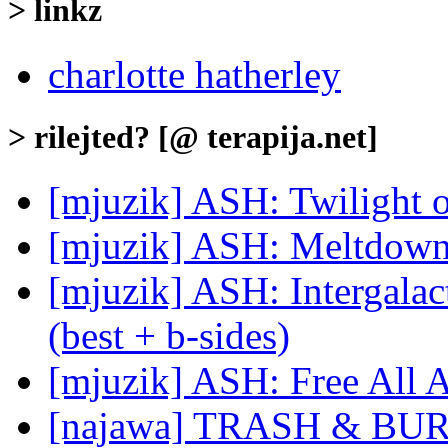
> linkz
charlotte hatherley
> rilejted? [@ terapija.net]
[mjuzik] ASH: Twilight o
[mjuzik] ASH: Meltdow
[mjuzik] ASH: Intergalac
(best + b-sides)
[mjuzik] ASH: Free All 
[najawa] TRASH & BURN 