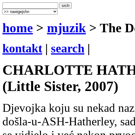
home
>
mjuzik
> The D
kontakt
|
search
|
CHARLOTTE HATHER
(Little Sister, 2007)
Djevojka koju su nekad nazi
došla-u-ASH-Hatherley, sad
se vidjelo i već nakon prv