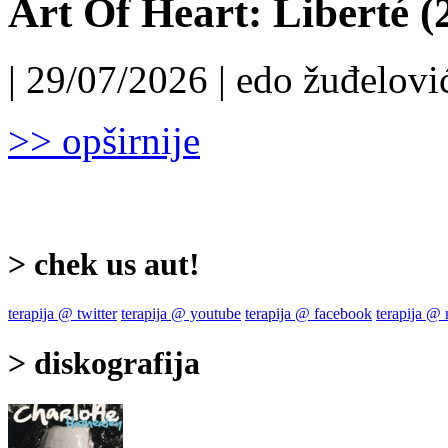
Art Of Heart: Liberté (
| 29/07/2026 | edo žuđelović
>> opširnije
> chek us aut!
terapija @ twitter
terapija @ youtube
terapija @ facebook
terapija @
> diskografija