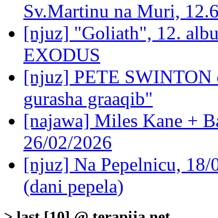
Sv.Martinu na Muri, 12.6
[njuz] "Goliath", 12. alb
EXODUS
[njuz] PETE SWINTON o
gurasha graaqib"
[najawa] Miles Kane + B
26/02/2026
[njuz] Na Pepelnicu, 18/
(dani pepela)
> last [10] @ terapija.net