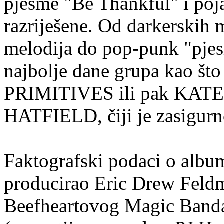
pjesme "Be Thankful" i poj
razriješene. Od darkerskih 
melodija do pop-punk "pjes
najbolje dane grupa kao št
PRIMITIVES ili pak KAT
HATFIELD, čiji je zasigurno
Faktografski podaci o albu
producirao Eric Drew Feld
Beefheartovog Magic Banda