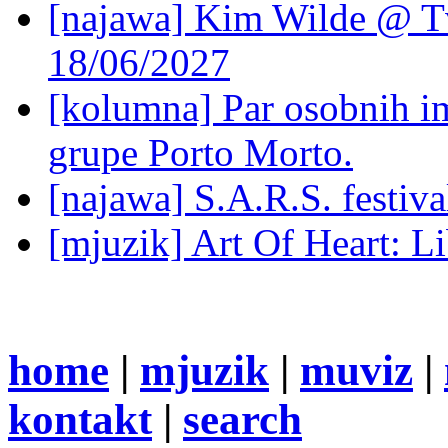
[najawa] Kim Wilde @ Tv
18/06/2027
[kolumna] Par osobnih 
grupe Porto Morto.
[najawa] S.A.R.S. festiv
[mjuzik] Art Of Heart: Li
home
|
mjuzik
|
muviz
|
kontakt
|
search