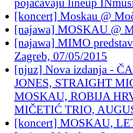
pojačavaju lineup INmus
[koncert] Moskau @ Moč
[najawa] MOSKAU @ Mo
[najawa] MIMO predstav
Zagreb, 07/05/2015
[njuz] Nova izdanja 
JONES, STRAIGHT MI
MOSKAU, ROBIJA HR
MIČETIĆ TRIO, AUGU
[koncert] MOSKAU, LET