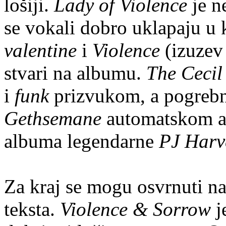
lošiji.
Lady of Violence
je ne
se vokali dobro uklapaju u
valentine
i
Violence
(izuzev
stvari na albumu.
The Cecil
i
funk
prizvukom, a pogrebn
Gethsemane
automatskom as
albuma legendarne
PJ Harv
Za kraj se mogu osvrnuti n
teksta.
Violence & Sorrow
j