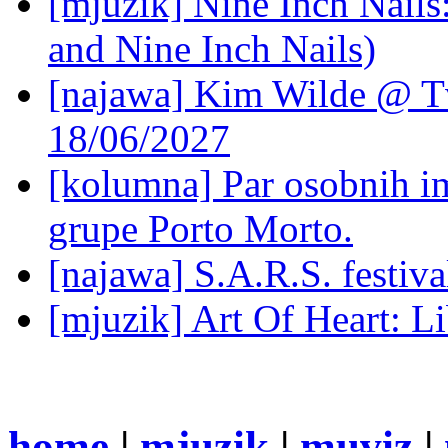
[mjuzik] Nine Inch Nails
and Nine Inch Nails)
[najawa] Kim Wilde @ Tv
18/06/2027
[kolumna] Par osobnih 
grupe Porto Morto.
[najawa] S.A.R.S. festiv
[mjuzik] Art Of Heart: Li
home
|
mjuzik
|
muviz
|