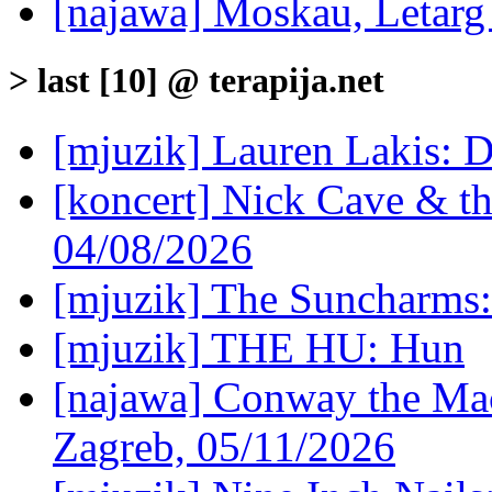
[najawa] Moskau, Letarg
> last [10] @ terapija.net
[mjuzik] Lauren Lakis: D
[koncert] Nick Cave & t
04/08/2026
[mjuzik] The Suncharms
[mjuzik] THE HU: Hun
[najawa] Conway the Mac
Zagreb, 05/11/2026