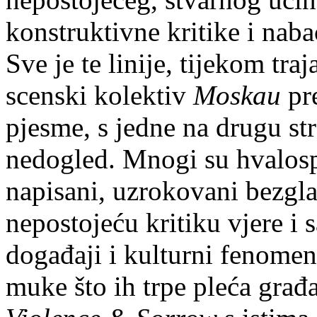
konstruktivne kritike i nabac
Sve je te linije, tijekom tr
scenski kolektiv
Moskau
pre
pjesme, s jedne na drugu str
nedogled. Mnogi su hvalospj
napisani, uzrokovani bezgl
nepostojeću kritiku vjere i
događaji i kulturni fenomeni
muke što ih trpe pleća građ