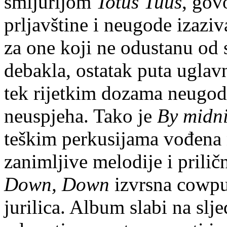
smijurijom
Totus Tuus
, go
prljavštine i neugode izazi
za one koji ne odustanu od 
debakla, ostatak puta uglavn
tek rijetkim dozama neugod
neuspjeha. Tako je
By midni
teškim perkusijama vođena
zanimljive melodije i prilič
Down, Down
izvrsna cowpu
jurilica. Album slabi na slj