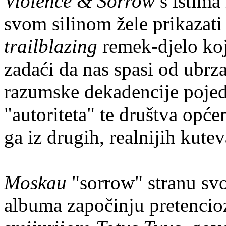
Violence & Sorrow
s istima
svom silinom žele prikazati
trailblazing
remek-djelo koje
zadaći da nas spasi od ubrza
razumske dekadencije pojedi
"autoriteta" te društva općen
ga iz drugih, realnijih kutev
Moskau
"sorrow" stranu sv
albuma započinju pretencio