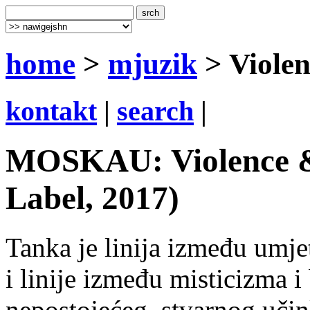
home
>
mjuzik
> Viole
kontakt
|
search
|
MOSKAU: Violence &
Label, 2017)
Tanka je linija između umjet
i linije između misticizma i
nepostojećeg, stvarnog učin