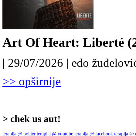
Art Of Heart: Liberté (
| 29/07/2026 | edo žuđelović
>> opširnije
> chek us aut!
terapija @ twitter
terapija @ youtube
terapija @ facebook
terapija @