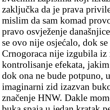
zaključka da je prava privile
mislim da sam komad provoci
pravo osvježenje današnjice
se ovo nije osjećalo, dok se
Crnogoraca nije izgubila iz 
kontrolisanje efekata, jaki
dok ona ne bude potpuno, u
imaginarni zid izazvan buk
značenje HNW. Dakle momen
buka spaja u jedan kratak pe