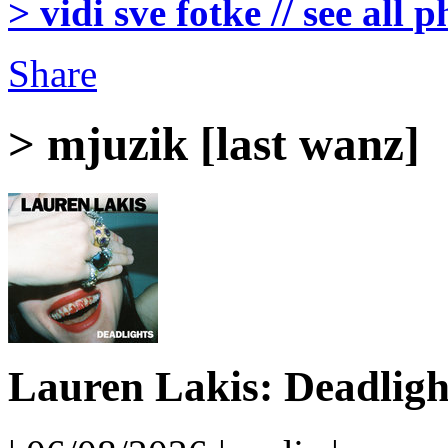
> vidi sve fotke // see all 
Share
> mjuzik [last wanz]
Lauren Lakis: Deadligh