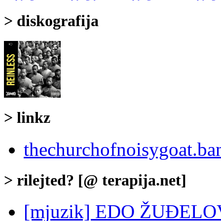
> diskografija
> linkz
thechurchofnoisygoat.ba
> rilejted? [@ terapija.net]
[mjuzik] EDO ŽUĐELOVI