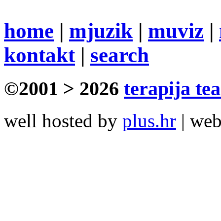
home
|
mjuzik
|
muviz
|
kontakt
|
search
©2001 > 2026
terapija te
well hosted by
plus.hr
| we