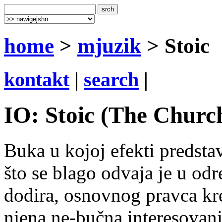
home
>
mjuzik
> Stoic
kontakt
|
search
|
IO: Stoic (The Church
Buka u kojoj efekti predstav
što se blago odvaja je u od
dodira, osnovnog pravca kre
njena ne-bučna interesovanj