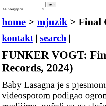
home
>
mjuzik
> Final 
kontakt
|
search
|
FUNKER VOGT: Final
Records, 2024)
Baby Lasagna je s pjesmom
videospotom podigao ogrom
medijima, počeli su ga sluša