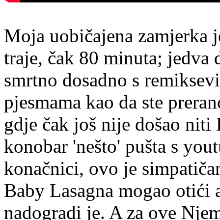
Moja uobičajena zamjerka 
traje, čak 80 minuta; jedva 
smrtno dosadno s remiksev
pjesmama kao da ste preran
gdje čak još nije došao niti
konobar 'nešto' pušta s you
konačnici, ovo je simpatič
Baby Lasagna mogao otići ako
nadogradi je. A za ove Njem