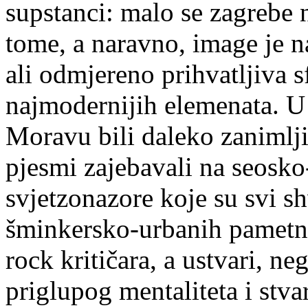
supstanci: malo se zagrebe 
tome, a naravno, image je naj
ali odmjereno prihvatljiva s
najmodernijih elemenata. U
Moravu bili daleko zanimljiv
pjesmi zajebavali na seosk
svjetzonazore koje su svi s
šminkersko-urbanih pametn
rock kritičara, a ustvari, ne
priglupog mentaliteta i stva