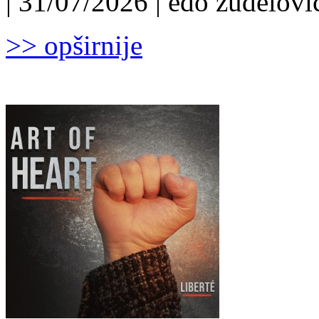
| 31/07/2026 | edo žuđelović
>> opširnije