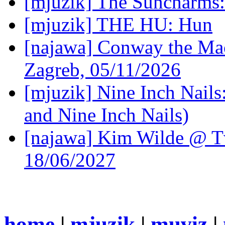
[mjuzik] The Suncharms
[mjuzik] THE HU: Hun
[najawa] Conway the Mac
Zagreb, 05/11/2026
[mjuzik] Nine Inch Nails
and Nine Inch Nails)
[najawa] Kim Wilde @ Tv
18/06/2027
home
|
mjuzik
|
muviz
|