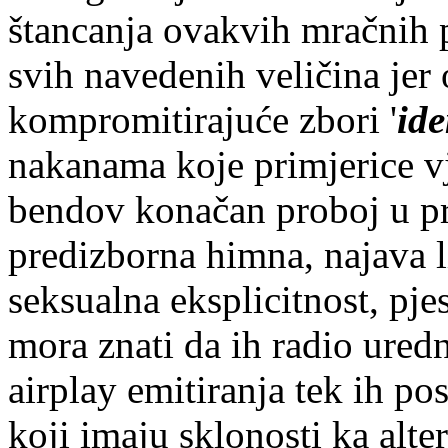
štancanja ovakvih mračnih 
svih navedenih veličina je
kompromitirajuće zbori '
id
nakanama koje primjerice vj
bendov konačan proboj u pro
predizborna himna, najava li
seksualna eksplicitnost, pj
mora znati da ih radio uredni
airplay emitiranja tek ih pos
koji imaju sklonosti ka alte