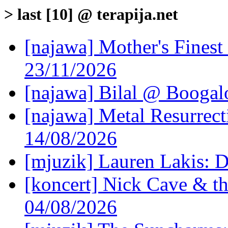
> last [10] @ terapija.net
[najawa] Mother's Fines
23/11/2026
[najawa] Bilal @ Boogal
[najawa] Metal Resurrec
14/08/2026
[mjuzik] Lauren Lakis: D
[koncert] Nick Cave & t
04/08/2026