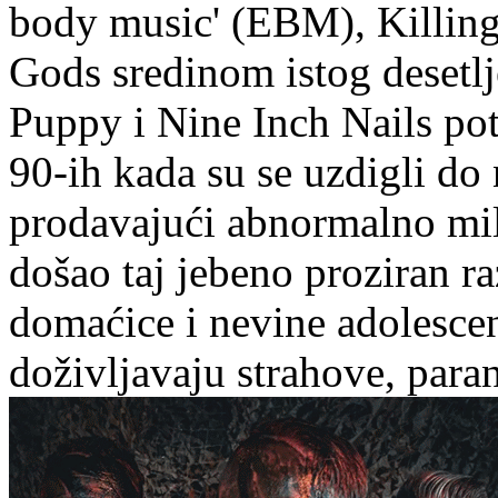
body music' (EBM), Killing
Gods sredinom istog desetlj
Puppy i Nine Inch Nails pot
90-ih kada su se uzdigli d
prodavajući abnormalno mili
došao taj jebeno proziran 
domaćice i nevine adolescen
doživljavaju strahove, parano