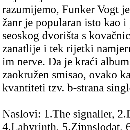
razumijemo, Funker Vogt jes
žanr je popularan isto kao i
seoskog dvorišta s kovačnic
zanatlije i tek rijetki namje
im nerve. Da je kraći album
zaokružen smisao, ovako kak
kvantiteti tzv. b-strana sing
Naslovi: 1.The signaller, 2.
4.Labyrinth, 5.Zinnslodat,