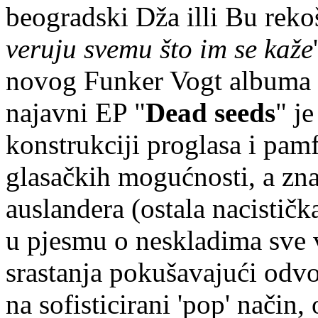
beogradski Dža illi Bu rekoš
veruju svemu što im se kaže
novog Funker Vogt albuma i 
najavni EP "
Dead seeds
" j
konstrukciji proglasa i pamfl
glasačkih mogućnosti, a zn
auslandera (ostala nacističk
u pjesmu o neskladima sve 
srastanja pokušavajući odvoj
na sofisticirani 'pop' način