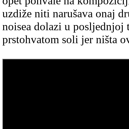
opet pohvale na kompoziciji
uzdiže niti narušava onaj d
noisea dolazi u posljednjoj t
prstohvatom soli jer ništa ov