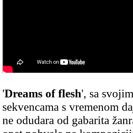
'
Dreams of flesh
', sa svoji
sekvencama s vremenom daj
ne odudara od gabarita žanr