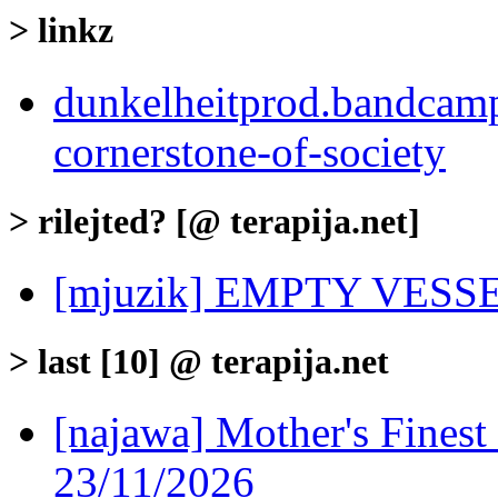
> linkz
dunkelheitprod.bandcamp
cornerstone-of-society
> rilejted? [@ terapija.net]
[mjuzik] EMPTY VESSEL
> last [10] @ terapija.net
[najawa] Mother's Fines
23/11/2026