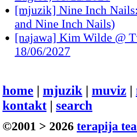
[mjuzik] Nine Inch Nails
and Nine Inch Nails)
[najawa] Kim Wilde @ Tv
18/06/2027
home
|
mjuzik
|
muviz
|
kontakt
|
search
©2001 > 2026
terapija te