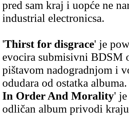
pred sam kraj i uopće ne n
industrial electronicsa.
'
Thirst for disgrace
' je po
evocira submisivni BDSM o
pištavom nadogradnjom i v
odudara od ostatka albuma. 
In Order And Morality
' j
odličan album privodi kraju