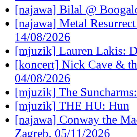
[najawa] Bilal @ Boogal
[najawa] Metal Resurrec
14/08/2026
[mjuzik] Lauren Lakis: D
[koncert] Nick Cave & t
04/08/2026
[mjuzik] The Suncharms
[mjuzik] THE HU: Hun
[najawa] Conway the Mac
Zagreb, 05/11/2026