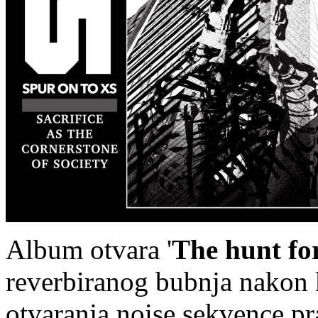
Album otvara '
The hunt fo
reverbiranog bubnja nakon k
otvaranja noise sekvence pr