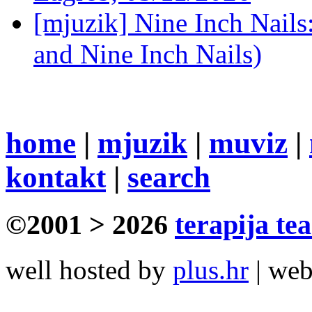
[mjuzik] Nine Inch Nails
and Nine Inch Nails)
home
|
mjuzik
|
muviz
|
kontakt
|
search
©2001 > 2026
terapija te
well hosted by
plus.hr
| we