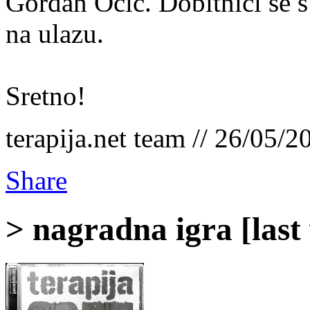
Gordan Očić. Dobitnici se 
na ulazu.
Sretno!
terapija.net team // 26/05/2
Share
> nagradna igra [last