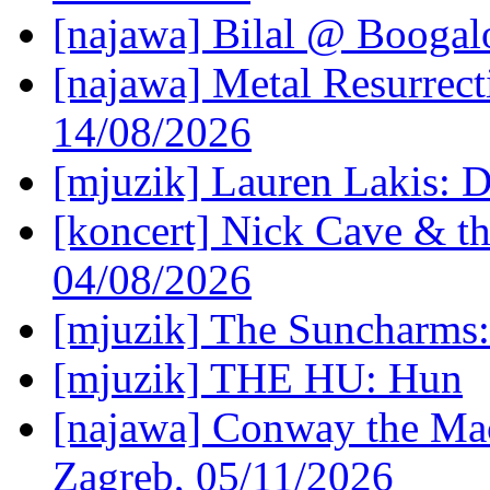
[najawa] Bilal @ Boogal
[najawa] Metal Resurrec
14/08/2026
[mjuzik] Lauren Lakis: D
[koncert] Nick Cave & t
04/08/2026
[mjuzik] The Suncharms
[mjuzik] THE HU: Hun
[najawa] Conway the Mac
Zagreb, 05/11/2026