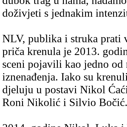
dubok trag u nama, nadamo s
doživjeti s jednakim intenz
NLV, publika i struka prati 
priča krenula je 2013. godin
sceni pojavili kao jedno od 
iznenađenja. Iako su krenul
djeluju u postavi Nikol Ćać
Roni Nikolić i Silvio Bočić