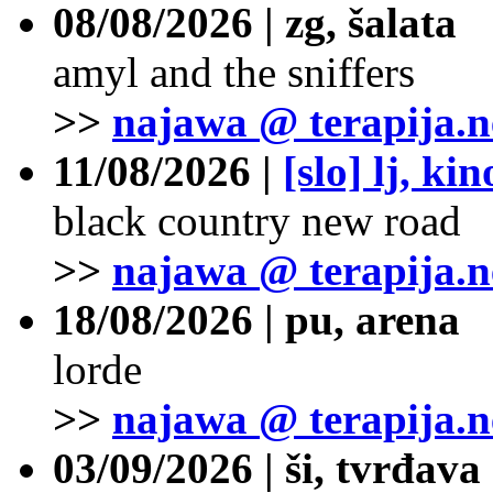
08/08/2026 | zg, šalata
amyl and the sniffers
>>
najawa @ terapija.n
11/08/2026 |
[slo] lj, ki
black country new road
>>
najawa @ terapija.n
18/08/2026 | pu, arena
lorde
>>
najawa @ terapija.n
03/09/2026 | ši, tvrđava