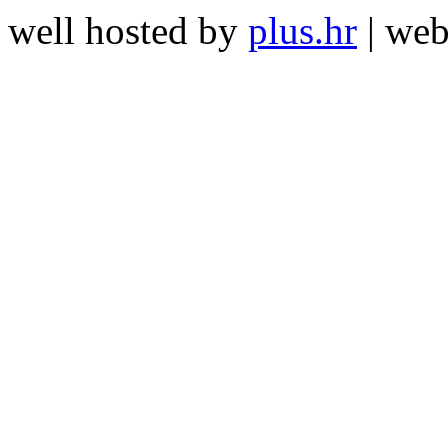
well hosted by
plus.hr
| we