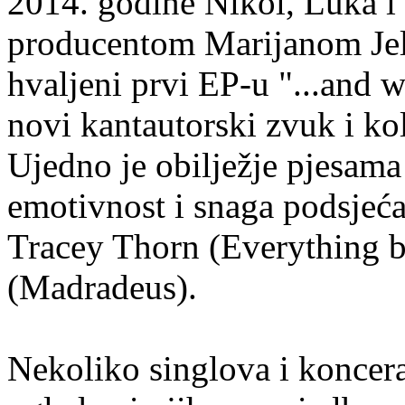
2014. godine Nikol, Luka i 
producentom Marijanom Jele
hvaljeni prvi EP-u "...and 
novi kantautorski zvuk i ko
Ujedno je obilježje pjesama
emotivnost i snaga podsjeć
Tracey Thorn (Everything bu
(Madradeus).
Nekoliko singlova i koncerat