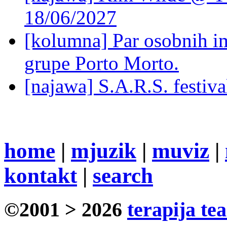
18/06/2027
[kolumna] Par osobnih 
grupe Porto Morto.
[najawa] S.A.R.S. festiv
home
|
mjuzik
|
muviz
|
kontakt
|
search
©2001 > 2026
terapija te