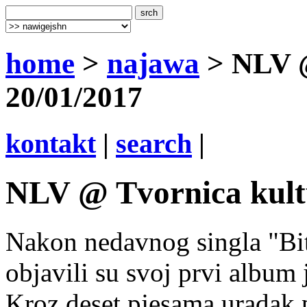
home
>
najawa
> NLV @
20/01/2017
kontakt
|
search
|
NLV @ Tvornica kultu
Nakon nedavnog singla "Bit
objavili su svoj prvi albu
Kroz deset pjesama uradak 