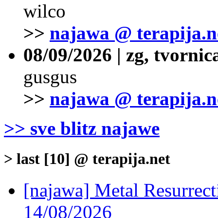
wilco
>>
najawa @ terapija.n
08/09/2026 | zg, tvornic
gusgus
>>
najawa @ terapija.n
>> sve blitz najawe
> last [10] @ terapija.net
[najawa] Metal Resurrec
14/08/2026