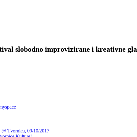
l slobodno improvizirane i kreativne gla
 myspace
Tvornica, 09/10/2017
Tvornice Kulture!