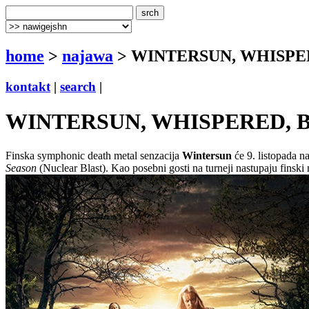
home
>
najawa
> WINTERSUN, WHISPERE
kontakt
|
search
|
WINTERSUN, WHISPERED, BL
Finska symphonic death metal senzacija
Wintersun
će 9. listopada n
Season
(Nuclear Blast). Kao posebni gosti na turneji nastupaju finski