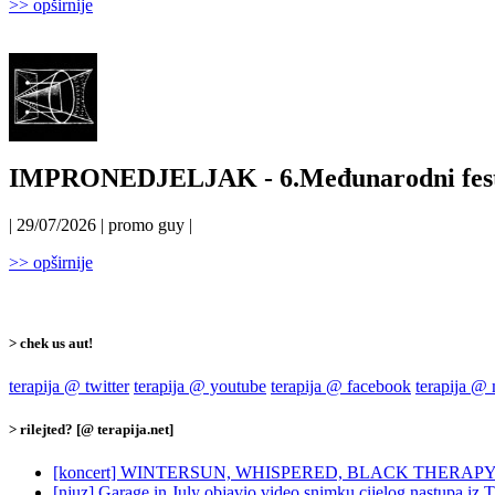
>> opširnije
IMPRONEDJELJAK - 6.Međunarodni festiva
| 29/07/2026 | promo guy |
>> opširnije
> chek us aut!
terapija @ twitter
terapija @ youtube
terapija @ facebook
terapija @
> rilejted? [@ terapija.net]
[koncert] WINTERSUN, WHISPERED, BLACK THERAPY @ 
[njuz] Garage in July objavio video snimku cijelog nastupa iz 