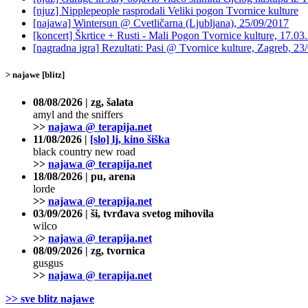
[njuz] Nipplepeople rasprodali Veliki pogon Tvornice kulture
[najawa] Wintersun @ Cvetličarna (Ljubljana), 25/09/2017
[koncert] Škrtice + Rusti - Mali Pogon Tvornice kulture, 17.03
[nagradna igra] Rezultati: Pasi @ Tvornice kulture, Zagreb, 23
> najawe [blitz]
08/08/2026 | zg, šalata
amyl and the sniffers
>>
najawa @ terapija.net
11/08/2026 |
[slo] lj, kino šiška
black country new road
>>
najawa @ terapija.net
18/08/2026 | pu, arena
lorde
>>
najawa @ terapija.net
03/09/2026 | ši, tvrđava svetog mihovila
wilco
>>
najawa @ terapija.net
08/09/2026 | zg, tvornica
gusgus
>>
najawa @ terapija.net
>> sve blitz najawe