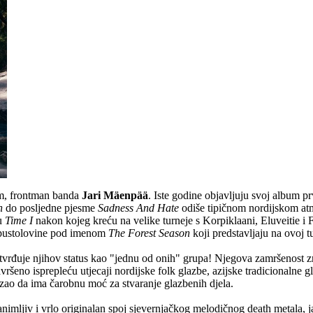
um, frontman banda
Jari Mäenpää
. Iste godine objavljuju svoj album p
n
do posljedne pjesme
Sadness And Hate
odiše tipičnom nordijskom at
mu
Time I
nakon kojeg kreću na velike turneje s Korpiklaani, Eluveitie i F
e pustolovine pod imenom
The Forest Season
koji predstavljaju na ovoj tu
otvrđuje njihov status kao "jednu od onih" grupa! Njegova zamršenost zn
vršeno isprepleću utjecaji nordijske folk glazbe, azijske tradicionaln
ao da ima čarobnu moć za stvaranje glazbenih djela.
animljiv i vrlo originalan spoj sjevernjačkog melodičnog death metala, 