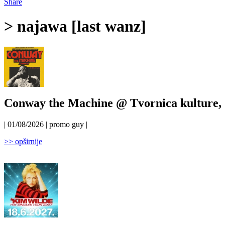
Share
> najawa [last wanz]
Conway the Machine @ Tvornica kulture, 
| 01/08/2026 | promo guy |
>> opširnije