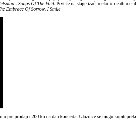
etsutan - Songs Of The Void
. Prvi će na stage izaći melodic death meta
The Embrace Of Sorrow, I Smile
.
 kn u pretprodaji i 200 kn na dan koncerta. Ulaznice se mogu kupiti prek