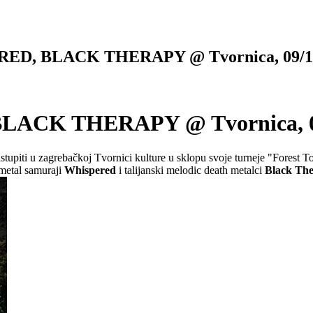
D, BLACK THERAPY @ Tvornica, 09/1
ACK THERAPY @ Tvornica, 09
astupiti u zagrebačkoj Tvornici kulture u sklopu svoje turneje "Forest T
 metal samuraji
Whispered
i talijanski melodic death metalci
Black Th