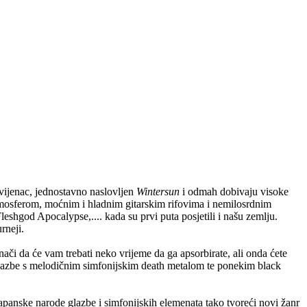
rvijenac, jednostavno naslovljen
Wintersun
i odmah dobivaju visoke
mosferom, moćnim i hladnim gitarskim rifovima i nemilosrdnim
leshgod Apocalypse,.... kada su prvi puta posjetili i našu zemlju.
rneji.
ači da će vam trebati neko vrijeme da ga apsorbirate, ali onda ćete
e glazbe s melodičnim simfonijskim death metalom te ponekim black
japanske narode glazbe i simfonijskih elemenata tako tvoreći novi žanr