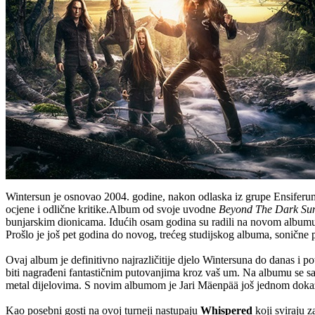
Wintersun je osnovao 2004. godine, nakon odlaska iz grupe Ensifer
ocjene i odlične kritike.Album od svoje uvodne
Beyond The Dark Su
bunjarskim dionicama. Idućih osam godina su radili na novom albu
Prošlo je još pet godina do novog, trećeg studijskog albuma, soničn
Ovaj album je definitivno najrazličitije djelo Wintersuna do danas i p
biti nagrađeni fantastičnim putovanjima kroz vaš um. Na albumu se sa
metal dijelovima. S novim albumom je Jari Mäenpää još jednom dokaz
Kao posebni gosti na ovoj turneji nastupaju
Whispered
koji sviraju z