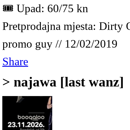
🎟️ Upad: 60/75 kn
Pretprodajna mjesta: Dirty 
promo guy // 12/02/2019
Share
> najawa [last wanz]