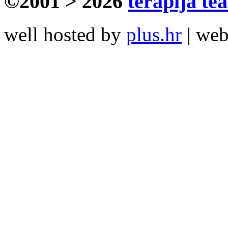
©2001 > 2026
terapija te
well hosted by
plus.hr
| we