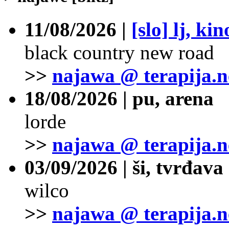
11/08/2026 |
[slo] lj, ki
black country new road
>>
najawa @ terapija.n
18/08/2026 | pu, arena
lorde
>>
najawa @ terapija.n
03/09/2026 | ši, tvrđava
wilco
>>
najawa @ terapija.n