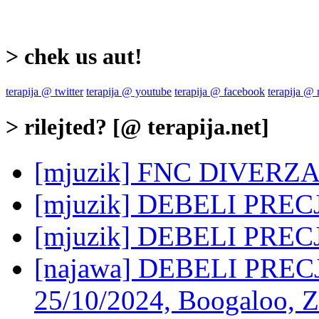
> chek us aut!
terapija @ twitter
terapija @ youtube
terapija @ facebook
terapija @
> rilejted? [@ terapija.net]
[mjuzik] FNC DIVERZAN
[mjuzik] DEBELI PRECJE
[mjuzik] DEBELI PREC
[najawa] DEBELI PRE
25/10/2024, Boogaloo, 