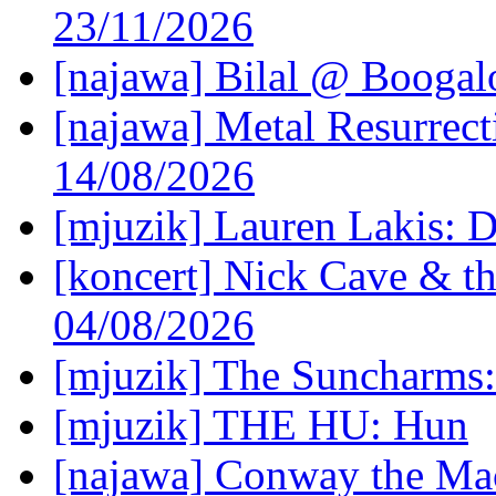
23/11/2026
[najawa] Bilal @ Boogal
[najawa] Metal Resurrec
14/08/2026
[mjuzik] Lauren Lakis: D
[koncert] Nick Cave & t
04/08/2026
[mjuzik] The Suncharms
[mjuzik] THE HU: Hun
[najawa] Conway the Mac