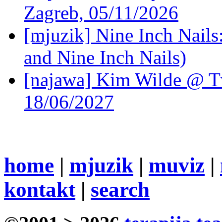
Zagreb, 05/11/2026
[mjuzik] Nine Inch Nails
and Nine Inch Nails)
[najawa] Kim Wilde @ Tv
18/06/2027
home
|
mjuzik
|
muviz
|
kontakt
|
search