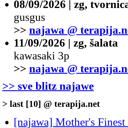
08/09/2026 | zg, tvornic
gusgus
>>
najawa @ terapija.n
11/09/2026 | zg, šalata
kawasaki 3p
>>
najawa @ terapija.n
>> sve blitz najawe
> last [10] @ terapija.net
[najawa] Mother's Fines