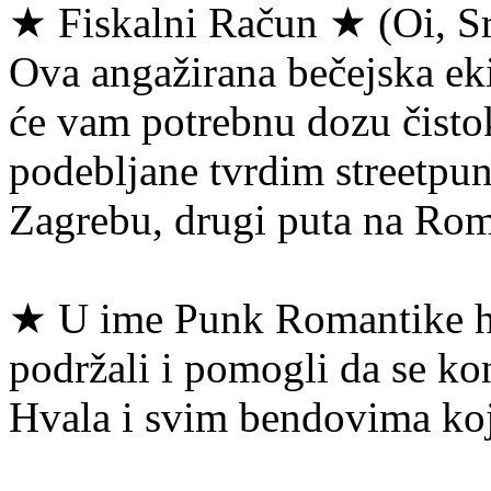
★ Fiskalni Račun ★ (Oi, Sr
Ova angažirana bečejska ek
će vam potrebnu dozu čisto
podebljane tvrdim streetpun
Zagrebu, drugi puta na Rom
★ U ime Punk Romantike hv
podržali i pomogli da se kon
Hvala i svim bendovima koji