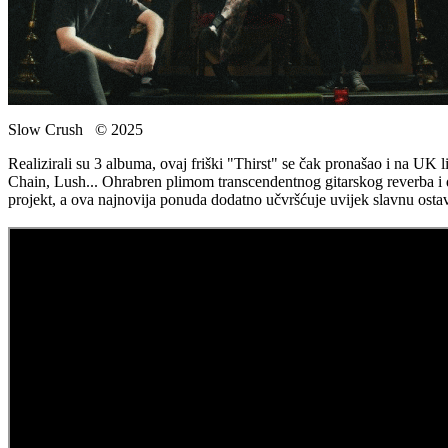
Slow Crush © 2025
Realizirali su 3 albuma, ovaj friški "Thirst" se čak pronašao i na UK
Chain, Lush... Ohrabren plimom transcendentnog gitarskog reverba i d
projekt, a ova najnovija ponuda dodatno učvršćuje uvijek slavnu ostav