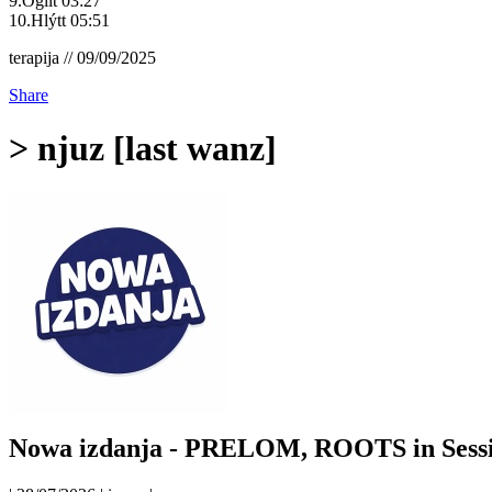
9.Ógilt 03:27
10.Hlýtt 05:51
terapija // 09/09/2025
Share
> njuz [last wanz]
Nowa izdanja - PRELOM, ROOTS in Sess