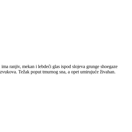
 ima ranjiv, mekan i lebdeći glas ispod slojeva grunge shoegaze
nih zvukova. Težak poput tmurnog sna, a opet umirujuće živahan.