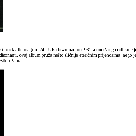
 listi rock albuma (no. 24 i UK download no. 98), a ono što ga odlikuj
isonanti, ovaj album pruža nešto sličnije eteričnim prijenosima, nego j
štinu žanra.