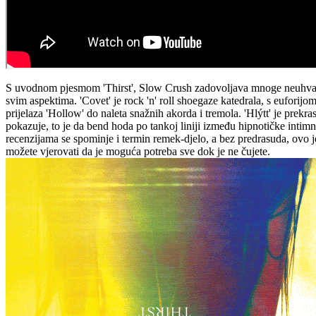
S uvodnom pjesmom 'Thirst', Slow Crush zadovoljava mnoge neuhvatlji
svim aspektima. 'Covet' je rock 'n' roll shoegaze katedrala, s eufori
prijelaza 'Hollow' do naleta snažnih akorda i tremola. 'Hlýtt' je prekra
pokazuje, to je da bend hoda po tankoj liniji između hipnotičke inti
recenzijama se spominje i termin remek-djelo, a bez predrasuda, ovo je
možete vjerovati da je moguća potreba sve dok je ne čujete.