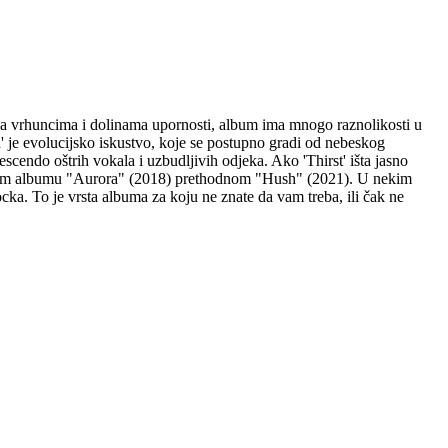
ja vrhuncima i dolinama upornosti, album ima mnogo raznolikosti u
' je evolucijsko iskustvo, koje se postupno gradi od nebeskog
rescendo oštrih vokala i uzbudljivih odjeka. Ako 'Thirst' išta jasno
a prvom albumu "Aurora" (2018) prethodnom "Hush" (2021). U nekim
cka. To je vrsta albuma za koju ne znate da vam treba, ili čak ne