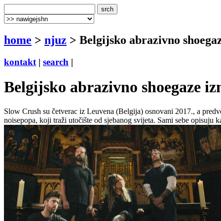
home
>
njuz
> Belgijsko abrazivno shoe
kontakt
|
search
|
Belgijsko abrazivno shoegaze
Slow Crush su četverac iz Leuvena (Belgija) osnovani 2017., a predvod
noisepopa, koji traži utočište od sjebanog svijeta. Sami sebe opisuju