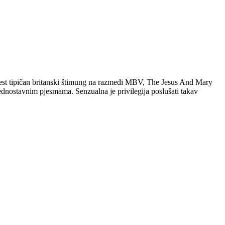
e jest tipičan britanski štimung na razmeđi MBV, The Jesus And Mary
ednostavnim pjesmama. Senzualna je privilegija poslušati takav