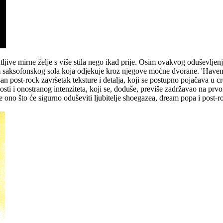
ve mirne želje s više stila nego ikad prije. Osim ovakvog oduševljen
jom saksofonskog sola koja odjekuje kroz njegove moćne dvorane. 'Haven
san post-rock završetak teksture i detalja, koji se postupno pojačava u c
mnosti i onostranog intenziteta, koji se, doduše, previše zadržavao n
 ono što će sigurno oduševiti ljubitelje shoegazea, dream popa i post-ro