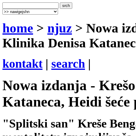
home
>
njuz
> Nowa izd
Klinika Denisa Kataneca
kontakt
|
search
|
Nowa izdanja - Krešo
Kataneca, Heidi šeće 
"Splitski san" Kreše Beng