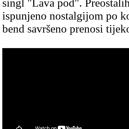
singl "Lava pod". Preostali
ispunjeno nostalgijom po ko
bend savršeno prenosi tije