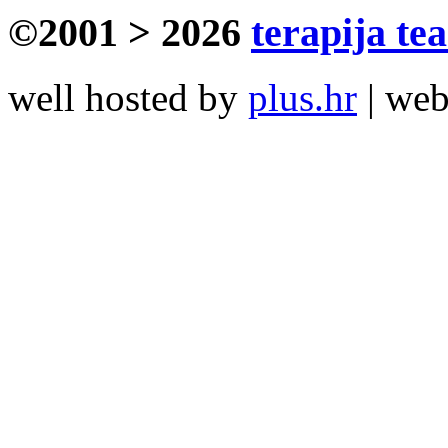
©2001 > 2026
terapija te
well hosted by
plus.hr
| we