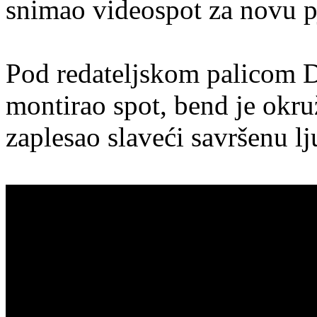
snimao videospot za novu p
Pod redateljskom palicom D
montirao spot, bend je okr
zaplesao slaveći savršenu lj