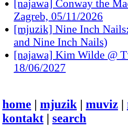
[najawa] Conway the Mac
Zagreb, 05/11/2026
[mjuzik] Nine Inch Nails
and Nine Inch Nails)
[najawa] Kim Wilde @ Tv
18/06/2027
home
|
mjuzik
|
muviz
|
kontakt
|
search