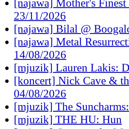
[najawa] Mother's Fines
23/11/2026
[najawa] Bilal @ Boogal
[najawa] Metal Resurrec
14/08/2026
[mjuzik] Lauren Lakis: D
[koncert] Nick Cave & t
04/08/2026
[mjuzik] The Suncharms
[mjuzik] THE HU: Hun