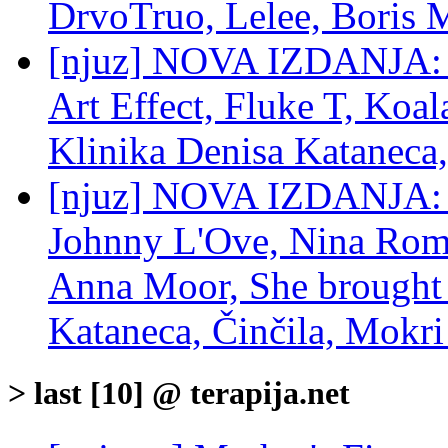
DrvoTruo, Lelee, Boris Mi
[njuz] NOVA IZDANJA: 
Art Effect, Fluke T, Koa
Klinika Denisa Kataneca,
[njuz] NOVA IZDANJA: M
Johnny L'Ove, Nina Romi
Anna Moor, She brought 
Kataneca, Činčila, Mokri
> last [10] @ terapija.net