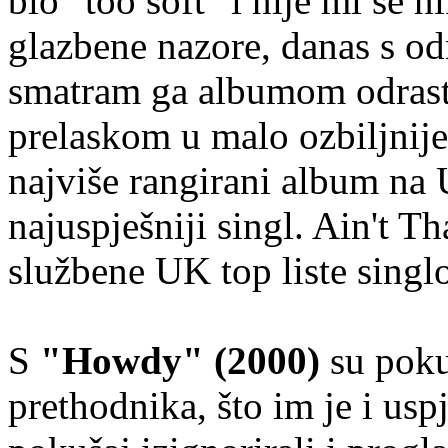
bio "too soft" i nije mi se 
glazbene nazore, danas s o
smatram ga albumom odrasta
prelaskom u malo ozbiljnij
najviše rangirani album na 
najuspješniji singl. Ain't T
službene UK top liste singl
S
"Howdy" (2000)
su poku
prethodnika, što im je i uspj