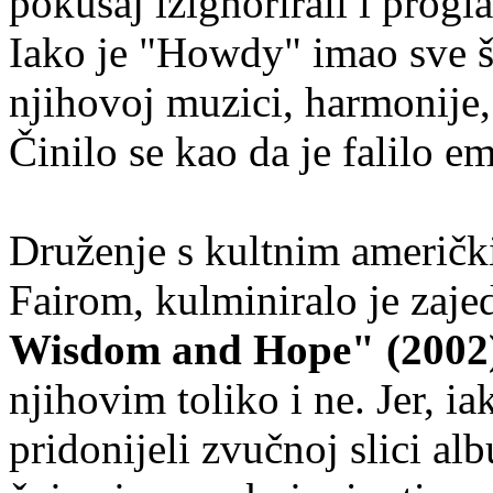
pokušaj izignorirali i progla
Iako je "Howdy" imao sve št
njihovoj muzici, harmonije,
Činilo se kao da je falilo em
Druženje s kultnim američk
Fairom, kulminiralo je za
Wisdom and Hope" (2002
njihovim toliko i ne. Jer, i
pridonijeli zvučnoj slici a