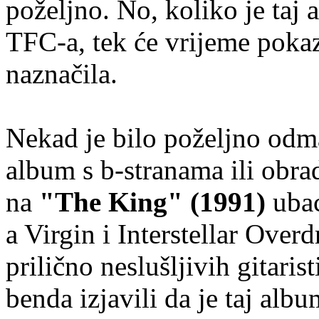
poželjno. No, koliko je taj
TFC-a, tek će vrijeme pokaz
naznačila.
Nekad je bilo poželjno odma
album s b-stranama ili obra
na
"The King" (1991)
ubac
a Virgin i Interstellar Over
prilično neslušljivih gitaris
benda izjavili da je taj alb