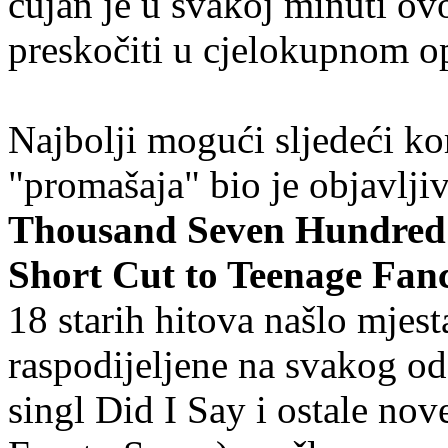
čujan je u svakoj minuti ov
preskočiti u cjelokupnom o
Najbolji mogući sljedeći k
"promašaja" bio je objavlji
Thousand Seven Hundred a
Short Cut to Teenage Fan
18 starih hitova našlo mjesta
raspodijeljene na svakog od
singl Did I Say i ostale no