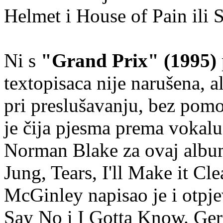
Helmet i House of Pain ili S
Ni s
"Grand Prix" (1995)
textopisaca nije narušena, a
pri preslušavanju, bez pom
je čija pjesma prema vokalu
Norman Blake za ovaj albu
Jung, Tears, I'll Make it C
McGinley napisao je i otpje
Say No i I Gotta Know. Ger