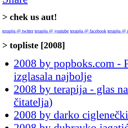
> chek us aut!
terapija @ twitter
terapija @ youtube
terapija @ facebook
terapija @
> topliste [2008]
2008 by popboks.com - P
izglasala najbolje
2008 by terapija - glas n
čitatelja)
2008 by darko ciglenečk
2008 by dubravko jag