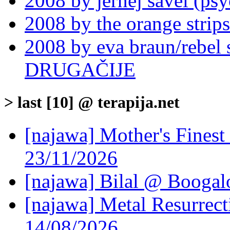
2008 by jernej savel (ps
2008 by the orange strips
2008 by eva braun/rebe
DRUGAČIJE
> last [10] @ terapija.net
[najawa] Mother's Fines
23/11/2026
[najawa] Bilal @ Boogal
[najawa] Metal Resurrec
14/08/2026