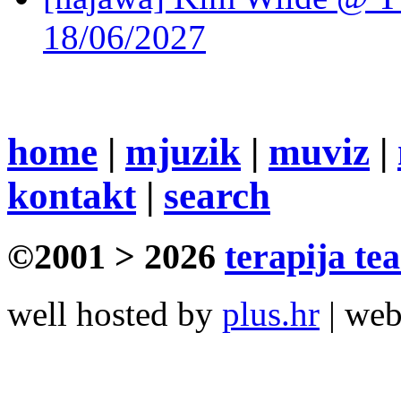
18/06/2027
home
|
mjuzik
|
muviz
|
kontakt
|
search
©2001 > 2026
terapija te
well hosted by
plus.hr
| we