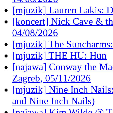
[mjuzik] Lauren Lakis: D
[koncert] Nick Cave & t
04/08/2026
[mjuzik] The Suncharms
[mjuzik] THE HU: Hun
[najawa] Conway the Mac
Zagreb, 05/11/2026
[mjuzik] Nine Inch Nails
and Nine Inch Nails)
[najawa] Kim Wilde @ Tv