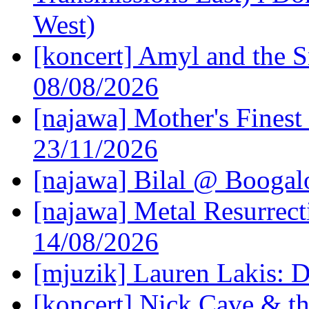
West)
[koncert] Amyl and the S
08/08/2026
[najawa] Mother's Fines
23/11/2026
[najawa] Bilal @ Boogal
[najawa] Metal Resurrec
14/08/2026
[mjuzik] Lauren Lakis: D
[koncert] Nick Cave & t