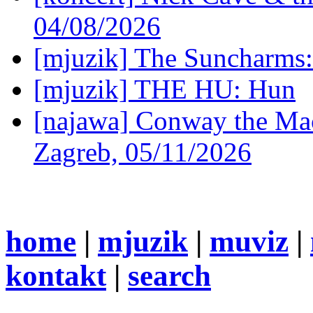
04/08/2026
[mjuzik] The Suncharms
[mjuzik] THE HU: Hun
[najawa] Conway the Mac
Zagreb, 05/11/2026
home
|
mjuzik
|
muviz
|
kontakt
|
search