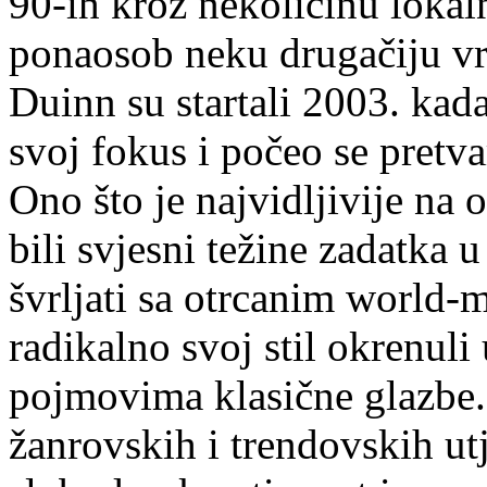
90-ih kroz nekolicinu lokal
ponaosob neku drugačiju vr
Duinn su startali 2003. kad
svoj fokus i počeo se pretva
Ono što je najvidljivije na
bili svjesni težine zadatka u
švrljati sa otrcanim world-
radikalno svoj stil okrenuli 
pojmovima klasične glazbe. 
žanrovskih i trendovskih ut