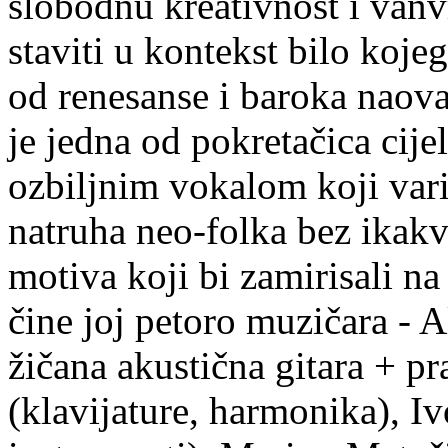
slobodnu kreativnost i van
staviti u kontekst bilo koje
od renesanse i baroka naova
je jedna od pokretačica cij
ozbiljnim vokalom koji var
natruha neo-folka bez ikakvi
motiva koji bi zamirisali na
čine joj petoro muzičara - A
žičana akustična gitara + pra
(klavijature, harmonika), Iv