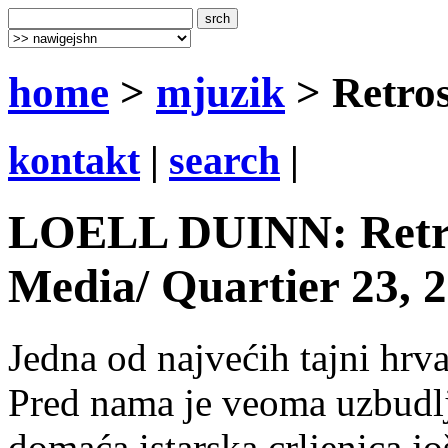
home
>
mjuzik
> Retros
kontakt
|
search
|
LOELL DUINN: Retro
Media/ Quartier 23, 
Jedna od najvećih tajni hrv
Pred nama je veoma uzbudlj
domaća istarska crljenica jo