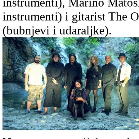
instrumenti), Marino Matoš
instrumenti) i gitarist The
(bubnjevi i udaraljke).