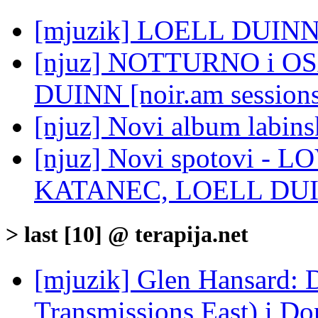
[mjuzik] LOELL DUINN:
[njuz] NOTTURNO i OS
DUINN [noir.am session
[njuz] Novi album labi
[njuz] Novi spotovi -
KATANEC, LOELL DU
> last [10] @ terapija.net
[mjuzik] Glen Hansard: D
Transmissions East) i Don