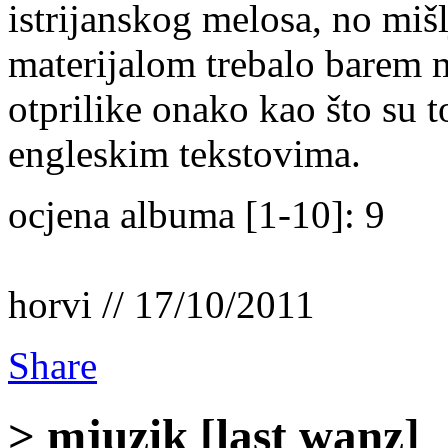
istrijanskog melosa, no mi
materijalom trebalo barem m
otprilike onako kao što su t
engleskim tekstovima.
ocjena albuma [1-10]: 9
horvi // 17/10/2011
Share
> mjuzik [last wanz]