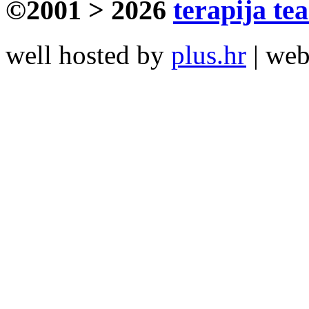
©2001 > 2026
terapija te
well hosted by
plus.hr
| we