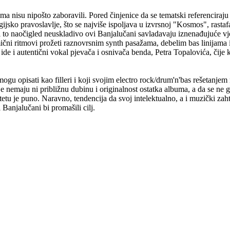
vima nisu nipošto zaboravili. Pored činjenice da se tematski referenciraj
gijsko pravoslavlje, što se najviše ispoljava u izvrsnoj "Kosmos", rasta
i to naočigled neuskladivo ovi Banjalučani savladavaju iznenađujuće vješ
mični ritmovi prožeti raznovrsnim synth pasažama, debelim bas linijama 
de i autentični vokal pjevača i osnivača benda, Petra Topalovića, čije 
ogu opisati kao filleri i koji svojim electro rock/drum'n'bas rešetanje
je nemaju ni približnu dubinu i originalnost ostatka albuma, a da se n
je puno. Naravno, tendencija da svoj intelektualno, a i muzički zahtjevni
Banjalučani bi promašili cilj.