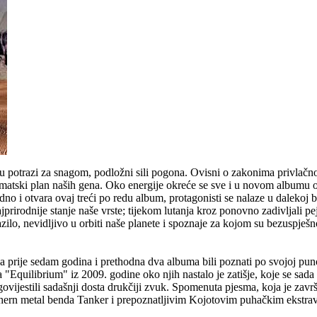
potrazi za snagom, podložni sili pogona. Ovisni o zakonima privlačnost
 shematski plan naših gena. Oko energije okreće se sve i u novom album
no i otvara ovaj treći po redu album, protagonisti se nalaze u dalekoj 
 najprirodnije stanje naše vrste; tijekom lutanja kroz ponovno zadivljali 
ilo, nevidljivo u orbiti naše planete i spoznaje za kojom su bezuspješno 
a prije sedam godina i prethodna dva albuma bili poznati po svojoj puno
Equilibrium" iz 2009. godine oko njih nastalo je zatišje, koje se sada 
vijestili sadašnji dosta drukčiji zvuk. Spomenuta pjesma, koja je zav
thern metal benda Tanker i prepoznatljivim Kojotovim puhačkim ekstra