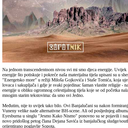
Na jednom transcendentnom nivou svi mi smo djeca energije. Uvijek u 
energije što potiskuje i pokreće naša materijalna tijela upisani su u
"Energetsko more" u režiji Miloša Gojkovića i Staše Tomića, koja ujed
lovaca i sakupljača i gdje je svaki pojedinac šaman vlastite religije -
energije u obliku ogromnog celestijalnog tijela koje se od početka nalaz
mnogim starim tekstovima: da smo svi Jedno.
Međutim, nije to uvijek tako bilo. Ovi Banjalučani su nakon formiranj
Vuneny velike nade alternativne BH-scene. Ali od posljednjeg albuma "
Eyesburna u singlu "Jesmo Kako Nismo" ponovno su se pojavili i nago
novo pridošlog petog člana Dejana Savića iz banjalučkog sludge/sou
orijentirano poglavlje Sopota.