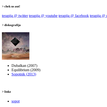
> chek us aut!
terapija @ twitter
terapija @ youtube
terapija @ facebook
terapija @
> diskografija
Dubalkan (2007)
Equilibrium (2009)
Sopotnik (2013)
> linkz
sopot