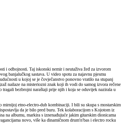
i i odbojnosti. Taj iskonski nemir i neutaživa žeđ za izvorom
u ovog banjalučkog sastava. U video spotu za najavnu pjesmu
budućnosti u kojoj se je čovječanstvo ponovno vratilo na stupanj
pejzaž nailaze na misteriozni znak koji ih vodi do samog izvora rečene
tragali bezbrojni naraštaji prije njih i koja se oduvijek nazirala u
 mirnijoj etno-electro-dub kombinaciji. I bili su skupa s mostarskim
ispostavlja da je bilo pred buru. Tek kolaboracijom s Kojotom iz
ršna na albumu, markira s iznenađujuće jakim gitarskim dionicama
vagancijama novo, više ka dinamičnom drum'n'bas i electro rocku