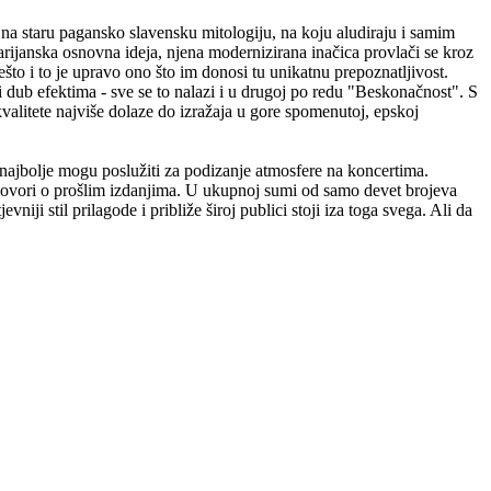
u na staru pagansko slavensku mitologiju, na koju aludiraju i samim
farijanska osnovna ideja, njena modernizirana inačica provlači se kroz
to i to je upravo ono što im donosi tu unikatnu prepoznatljivost.
i dub efektima - sve se to nalazi i u drugoj po redu "Beskonačnost". S
kvalitete najviše dolaze do izražaja u gore spomenutoj, epskoj
m najbolje mogu poslužiti za podizanje atmosfere na koncertima.
e govori o prošlim izdanjima. U ukupnoj sumi od samo devet brojeva
ji stil prilagode i približe široj publici stoji iza toga svega. Ali da