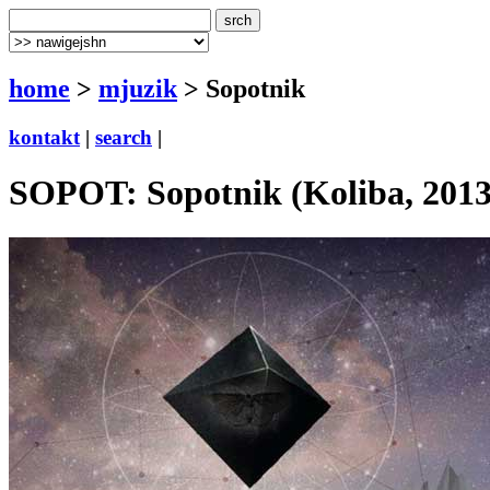
home
>
mjuzik
> Sopotnik
kontakt
|
search
|
SOPOT: Sopotnik (Koliba, 2013