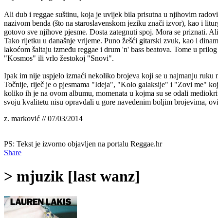
Ali dub i reggae suštinu, koja je uvijek bila prisutna u njihovim rado
nazivom benda (što na staroslavenskom jeziku znači izvor), kao i litur
gotovo sve njihove pjesme. Dosta zategnuti spoj. Mora se priznati. Al
Tako rijetku u današnje vrijeme. Puno žešći gitarski zvuk, kao i dina
lakoćom šaltaju između reggae i drum 'n' bass beatova. Tome u prilog i
"Kosmos" ili vrlo žestokoj "Snovi".
Ipak im nije uspjelo izmaći nekoliko brojeva koji se u najmanju ruku m
Točnije, riječ je o pjesmama "Ideja", "Kolo galaksije" i "Zovi me" ko
koliko ih je na ovom albumu, momenata u kojma su se odali mediokritetu 
svoju kvalitetu nisu opravdali u gore navedenim boljim brojevima, ovi 
z. marković // 07/03/2014
PS: Tekst je izvorno objavljen na portalu Reggae.hr
Share
> mjuzik [last wanz]