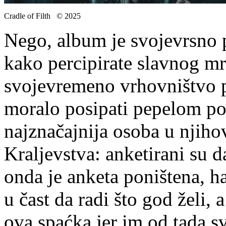
Cradle of Filth © 2025
Nego, album je svojevrsno p
kako percipirate slavnog m
svojevremeno vrhovništvo p
moralo posipati pepelom po 
najznačajnija osoba u njih
Kraljevstva: anketirani su d
onda je anketa poništena, ha
u čast da radi što god želi,
ova spaćka jer im od tada s