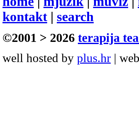
home
|
mjuzik
|
muviz
|
kontakt
|
search
©2001 > 2026
terapija te
well hosted by
plus.hr
| we