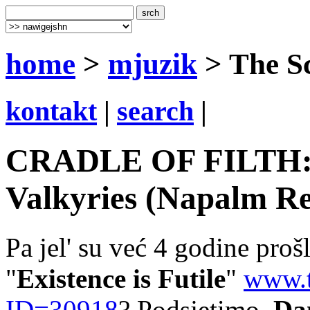
home
>
mjuzik
> The Sc
kontakt
|
search
|
CRADLE OF FILTH: T
Valkyries (Napalm Re
Pa jel' su već 4 godine pro
"
Existence is Futile
"
www.t
ID=30918
? Podsjetimo,
Da