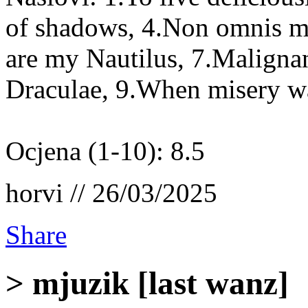
of shadows, 4.Non omnis mo
are my Nautilus, 7.Malignan
Draculae, 9.When misery wa
Ocjena (1-10): 8.5
horvi // 26/03/2025
Share
> mjuzik [last wanz]