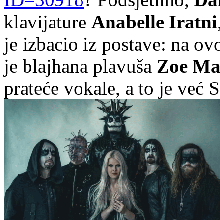
klavijature
Anabelle Iratni
je izbacio iz postave: na o
je blajhana plavuša
Zoe Ma
prateće vokale, a to je već