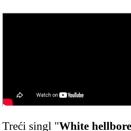
Treći singl "
White hellbor