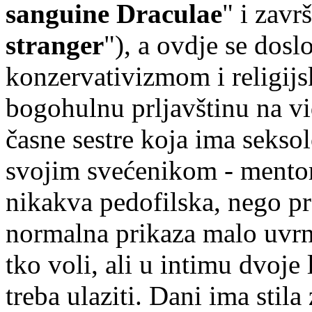
sanguine Draculae
" i zavr
stranger
"), a ovdje se dos
konzervativizmom i religijs
bogohulnu prljavštinu na vi
časne sestre koja ima sekso
svojim svećenikom - mento
nikakva pedofilska, nego p
normalna prikaza malo uvrnu
tko voli, ali u intimu dvoje 
treba ulaziti. Dani ima stila 