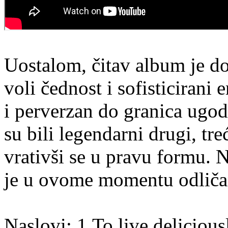
Uostalom, čitav album je d
voli čednost i sofisticirani 
i perverzan do granica ugo
su bili legendarni drugi, treć
vrativši se u pravu formu. Ni
je u ovome momentu odličan
Naslovi: 1.To live deliciou