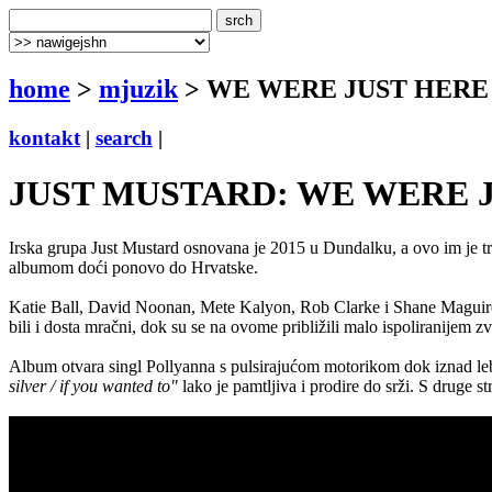
home
>
mjuzik
> WE WERE JUST HERE
kontakt
|
search
|
JUST MUSTARD: WE WERE JUST
Irska grupa Just Mustard osnovana je 2015 u Dundalku, a ovo im je tr
albumom doći ponovo do Hrvatske.
Katie Ball, David Noonan, Mete Kalyon, Rob Clarke i Shane Maguire pr
bili i dosta mračni, dok su se na ovome približili malo ispoliranijem 
Album otvara singl Pollyanna s pulsirajućom motorikom dok iznad lebd
silver / if you wanted to"
lako je pamtljiva i prodire do srži. S druge