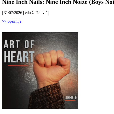
Nine Inch Nails: Nine Inch Noize (Boys Noi
| 31/07/2026 | edo žuđelović |
>> opširnije