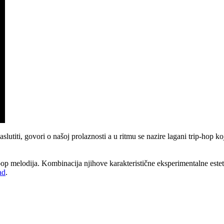
utiti, govori o našoj prolaznosti a u ritmu se nazire lagani trip-hop 
pop melodija. Kombinacija njihove karakteristične eksperimentalne este
ad
.