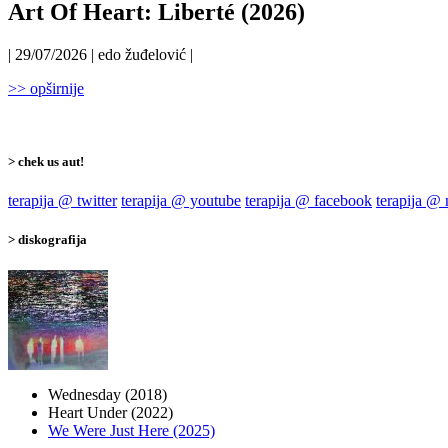
Art Of Heart: Liberté (2026)
| 29/07/2026 | edo žuđelović |
>> opširnije
> chek us aut!
terapija @ twitter
terapija @ youtube
terapija @ facebook
terapija @
> diskografija
Wednesday (2018)
Heart Under (2022)
We Were Just Here (2025)