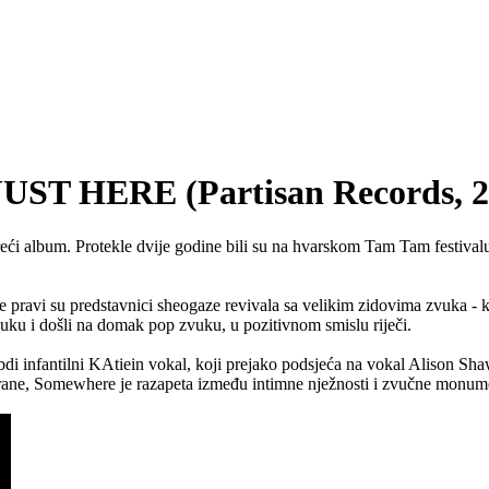
 HERE (Partisan Records, 2
eći album. Protekle dvije godine bili su na hvarskom Tam Tam festivalu
avi su predstavnici sheogaze revivala sa velikim zidovima zvuka - kro
zvuku i došli na domak pop zvuku, u pozitivnom smislu riječi.
i infantilni KAtiein vokal, koji prejako podsjeća na vokal Alison Sha
 strane, Somewhere je razapeta između intimne nježnosti i zvučne monum