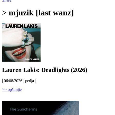
Share
> mjuzik [last wanz]
Lauren Lakis: Deadlights (2026)
| 06/08/2026 | pedja |
>> opširnije