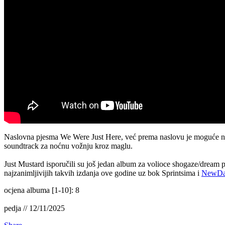
Naslovna pjesma We Were Just Here, već prema naslovu je moguće nasl
soundtrack za noćnu vožnju kroz maglu.
Just Mustard isporučili su još jedan album za volioce shogaze/dream 
najzanimljivijih takvih izdanja ove godine uz bok Sprintsima i
NewD
ocjena albuma [1-10]: 8
pedja // 12/11/2025