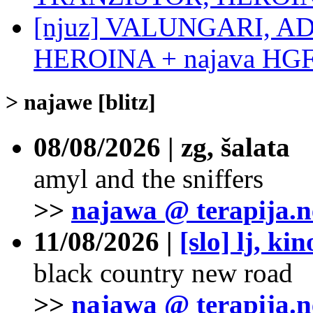
[njuz] VALUNGARI, 
HEROINA + najava HGF, 
> najawe [blitz]
08/08/2026 | zg, šalata
amyl and the sniffers
>>
najawa @ terapija.n
11/08/2026 |
[slo] lj, ki
black country new road
>>
najawa @ terapija.n