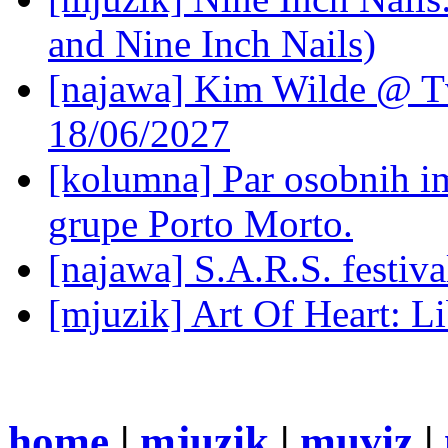
and Nine Inch Nails)
[najawa] Kim Wilde @ Tv
18/06/2027
[kolumna] Par osobnih 
grupe Porto Morto.
[najawa] S.A.R.S. festiv
[mjuzik] Art Of Heart: Li
home
|
mjuzik
|
muviz
|