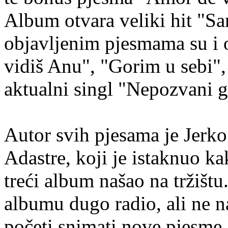
Album otvara veliki hit "S
objavljenim pjesmama su i o
vidiš Anu", "Gorim u sebi",
aktualni singl "Nepozvani g
Autor svih pjesama je Jerko
Adastre, koji je istaknuo ka
treći album našao na tržištu
albumu dugo radio, ali ne n
početi snimati nove pjesme.