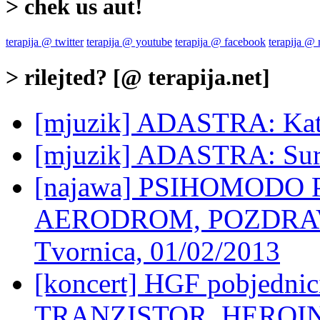
> chek us aut!
terapija @ twitter
terapija @ youtube
terapija @ facebook
terapija @
> rilejted? [@ terapija.net]
[mjuzik] ADASTRA: Kat
[mjuzik] ADASTRA: Sur
[najawa] PSIHOMODO 
AERODROM, POZDRAV
Tvornica, 01/02/2013
[koncert] HGF pobjed
TRANZISTOR, HEROINA, 