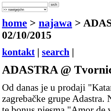
home
>
najawa
> ADAST
02/10/2015
kontakt
|
search
|
ADASTRA @ Tvornica
Od danas je u prodaji "Katar
zagrebačke grupe Adastra. 
te bonus pjesma "Amor de v