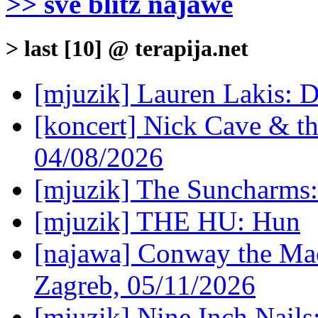
>> sve blitz najawe
> last [10] @ terapija.net
[mjuzik] Lauren Lakis: D
[koncert] Nick Cave & t
04/08/2026
[mjuzik] The Suncharms
[mjuzik] THE HU: Hun
[najawa] Conway the Mac
Zagreb, 05/11/2026
[mjuzik] Nine Inch Nails