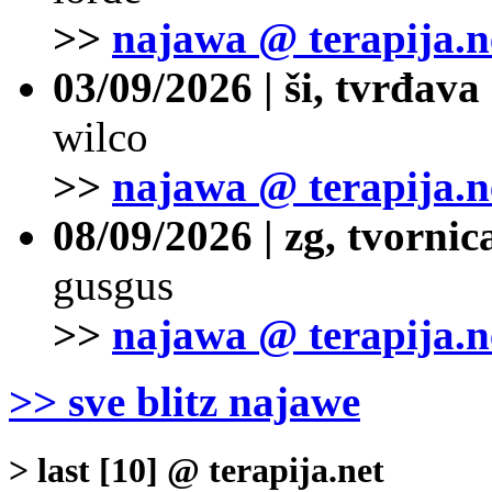
>>
najawa @ terapija.n
03/09/2026 | ši, tvrđava
wilco
>>
najawa @ terapija.n
08/09/2026 | zg, tvornic
gusgus
>>
najawa @ terapija.n
>> sve blitz najawe
> last [10] @ terapija.net