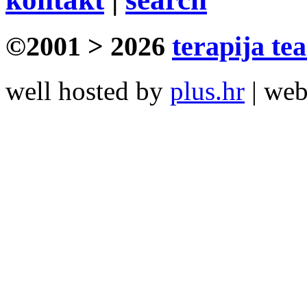
©2001 > 2026
terapija te
well hosted by
plus.hr
| we