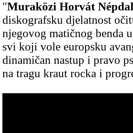
"
Muraközi Horvát Népda
diskografsku djelatnost očit
njegovog matičnog benda u č
svi koji vole europsku avan
dinamičan nastup i pravo ps
na tragu kraut rocka i progr