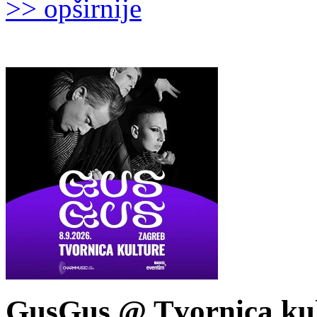
>> opširnije
GusGus @ Tvornica kul