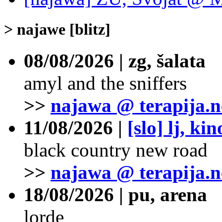
> najawe [blitz]
08/08/2026 | zg, šalata
amyl and the sniffers
>>
najawa @ terapija.n
11/08/2026 |
[slo] lj, ki
black country new road
>>
najawa @ terapija.n
18/08/2026 | pu, arena
lorde