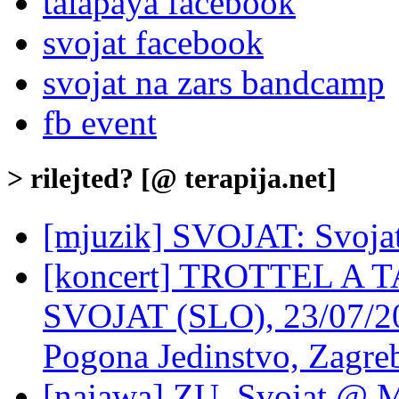
talapaya facebook
svojat facebook
svojat na zars bandcamp
fb event
> rilejted? [@ terapija.net]
[mjuzik] SVOJAT: Svoja
[koncert] TROTTEL A 
SVOJAT (SLO), 23/07/202
Pogona Jedinstvo, Zagre
[najawa] ZU, Svojat @ M