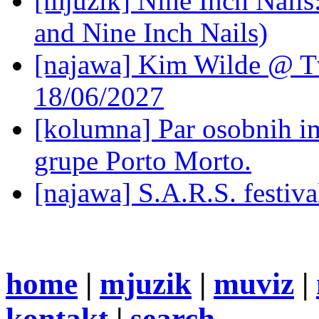
[mjuzik] Nine Inch Nails
and Nine Inch Nails)
[najawa] Kim Wilde @ Tv
18/06/2027
[kolumna] Par osobnih 
grupe Porto Morto.
[najawa] S.A.R.S. festiv
home
|
mjuzik
|
muviz
|
kontakt
|
search