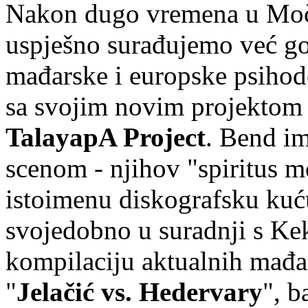
Nakon dugo vremena u Močv
uspješno surađujemo već got
mađarske i europske psihod
sa svojim novim projekto
TalayapA Project
. Bend i
scenom - njihov "spiritus 
istoimenu diskografsku ku
svojedobno u suradnji s Ke
kompilaciju aktualnih mađa
"
Jelačić vs. Hedervary
", b