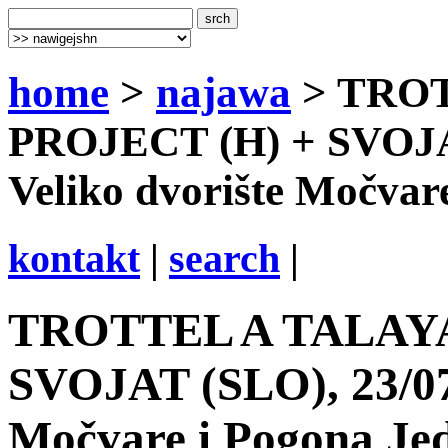
home
>
najawa
> TRO
PROJECT (H) + SVOJAT
Veliko dvorište Močvar
kontakt
|
search
|
TROTTEL A TALAYA
SVOJAT (SLO), 23/07/
Močvare i Pogona Jed