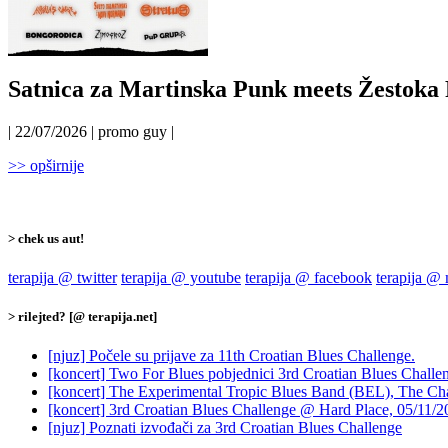
Satnica za Martinska Punk meets Žestoka 
| 22/07/2026 | promo guy |
>> opširnije
> chek us aut!
terapija @ twitter
terapija @ youtube
terapija @ facebook
terapija @
> rilejted? [@ terapija.net]
[njuz] Počele su prijave za 11th Croatian Blues Challenge.
[koncert] Two For Blues pobjednici 3rd Croatian Blues Challe
[koncert] The Experimental Tropic Blues Band (BEL), The Ch
[koncert] 3rd Croatian Blues Challenge @ Hard Place, 05/11/2
[njuz] Poznati izvođači za 3rd Croatian Blues Challenge