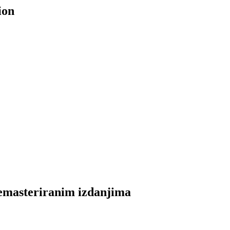
ion
emasteriranim izdanjima