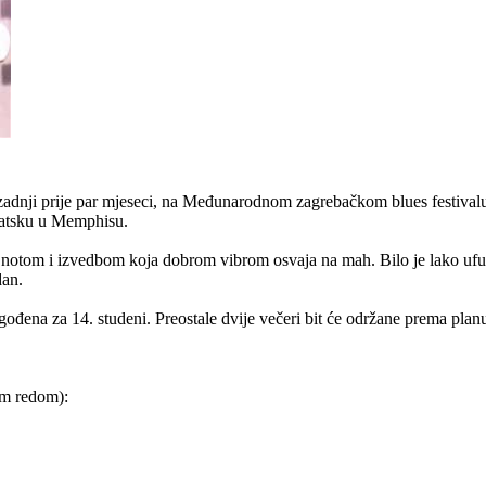
adnji prije par mjeseci, na Međunarodnom zagrebačkom blues festivalu.
rvatsku u Memphisu.
m notom i izvedbom koja dobrom vibrom osvaja na mah. Bilo je lako ufu
dan.
ođena za 14. studeni. Preostale dvije večeri bit će održane prema plan
im redom):