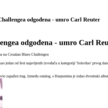
Challengea odgođena - umro Carl Reuter
lengea odgođena - umro Carl Reu
pa na Croatian Blues Challengeu
ao jedan od šest najavljenih izvođača u kategoriji 'Solo/duo' prvog da
tavio zapažen trag. Između ostalog, s Harpunima je izdao dvostruki alb