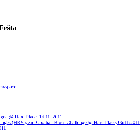
Fešta
 myspace
ngea @ Hard Place, 14.11. 2011.
anges (HRV), 3rd Croatian Blues Challenge @ Hard Place, 06/11/2011
011