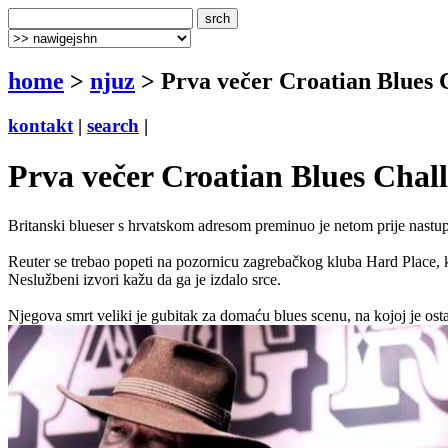
home
>
njuz
> Prva večer Croatian Blues 
kontakt
|
search
|
Prva večer Croatian Blues Chal
Britanski blueser s hrvatskom adresom preminuo je netom prije nastu
Reuter se trebao popeti na pozornicu zagrebačkog kluba Hard Place, k
Neslužbeni izvori kažu da ga je izdalo srce.
Njegova smrt veliki je gubitak za domaću blues scenu, na kojoj je os