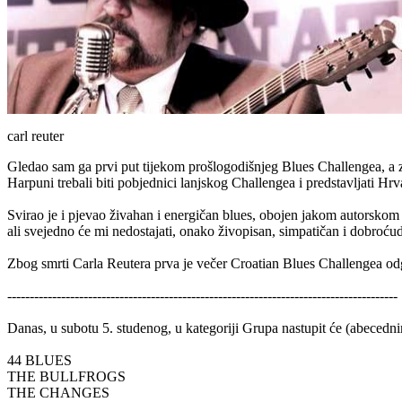
carl reuter
Gledao sam ga prvi put tijekom prošlogodišnjeg Blues Challengea, a z
Harpuni trebali biti pobjednici lanjskog Challengea i predstavljati H
Svirao je i pjevao živahan i energičan blues, obojen jakom autorsko
ali svejedno će mi nedostajati, onako živopisan, simpatičan i dobroću
Zbog smrti Carla Reutera prva je večer Croatian Blues Challengea odg
---------------------------------------------------------------------------------------
Danas, u subotu 5. studenog, u kategoriji Grupa nastupit će (abecedn
44 BLUES
THE BULLFROGS
THE CHANGES