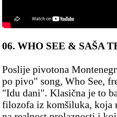
06. WHO SEE & SAŠA T
Poslije pivotona Monteneg
po pivo" song, Who See, fre
"Idu dani". Klasična je to b
filozofa iz komšiluka, koja
na realnost prolaznosti i k