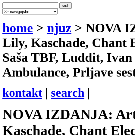
home
>
njuz
> NOVA IZ
Lily, Kaschade, Chant 
Saša TBF, Luddit, Iva
Ambulance, Prljave ses
kontakt
|
search
|
NOVA IZDANJA: Art E
Kaschade, Chant Ele