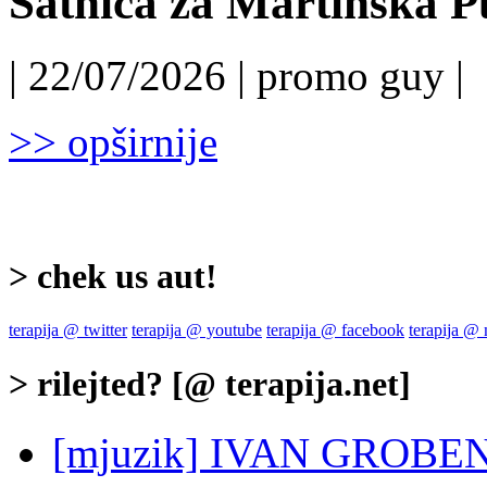
Satnica za Martinska P
| 22/07/2026 | promo guy |
>> opširnije
> chek us aut!
terapija @ twitter
terapija @ youtube
terapija @ facebook
terapija @
> rilejted? [@ terapija.net]
[mjuzik] IVAN GROBENSK