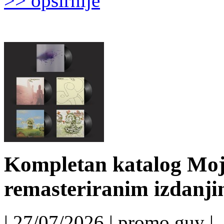
>> opširnije
Kompletan katalog Moj
remasteriranim izdanj
| 27/07/2026 | promo guy |