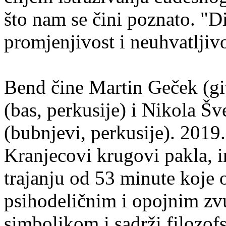
što nam se čini poznato. "D
promjenjivost i neuhvatljivo
Bend čine Martin Geček (git
(bas, perkusije) i Nikola Š
(bubnjevi, perkusije). 2019.
Kranjecovi krugovi pakla, 
trajanju od 53 minute koje o
psihodeličnim i opojnim zv
simbolikom i sadrži filozof