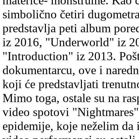
materice- monstrume. Kao č
simbolično četiri dugometr
predstavlja peti album pore
iz 2016, "Underworld" iz 2
"Introduction" iz 2013. Po
dokumentarcu, ove i naredn
koji će predstavljati trenu
Mimo toga, ostale su na ra
video spotovi "Nightmares
epidemije, koje neželim da