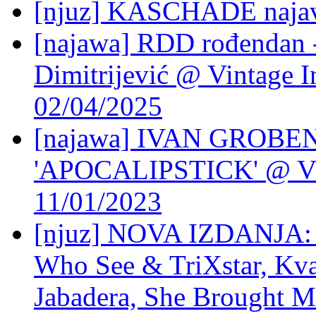
[njuz] KASCHADE najavl
[najawa] RDD rođendan -
Dimitrijević @ Vintage In
02/04/2025
[najawa] IVAN GROB
'APOCALIPSTICK' @ Vint
11/01/2023
[njuz] NOVA IZDANJA: A
Who See & TriXstar, Kvad
Jabadera, She Brought Me