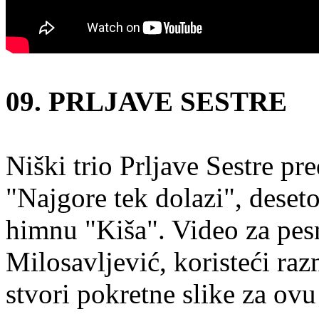
09. PRLJAVE SESTRE
Niški trio Prljave Sestre pre
"Najgore tek dolazi", deset
himnu "Kiša". Video za pesm
Milosavljević, koristeći ra
stvori pokretne slike za ov