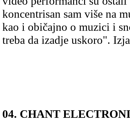
video performanci su ostali
koncentrisan sam više na m
kao i običajno o muzici i 
treba da izadje uskoro". Izj
04. CHANT ELECTRON