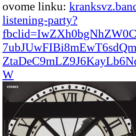
ovome linku:
kranksvz.ban
listening-party?
fbclid=IwZXh0bgNhZW0
7ubJUwFIBi8mEwT6sdQ
ZtaDeC9mLZ9J6KayLb6NqP
W