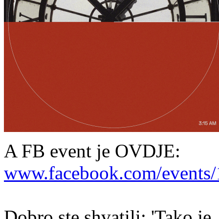
A FB event je OVDJE:
www.facebook.com/events/
Dobro ste shvatili: 'Tako je