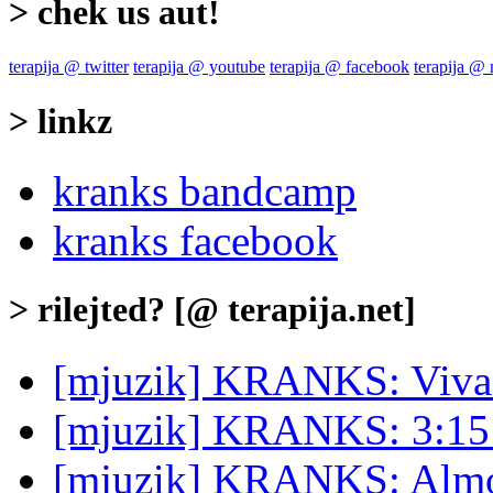
> chek us aut!
terapija @ twitter
terapija @ youtube
terapija @ facebook
terapija @
> linkz
kranks bandcamp
kranks facebook
> rilejted? [@ terapija.net]
[mjuzik] KRANKS: Viva
[mjuzik] KRANKS: 3:1
[mjuzik] KRANKS: Almost