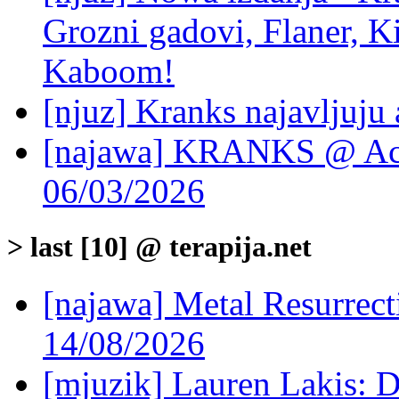
Grozni gadovi, Flaner, K
Kaboom!
[njuz] Kranks najavljuju 
[najawa] KRANKS @ Acad
06/03/2026
> last [10] @ terapija.net
[najawa] Metal Resurrec
14/08/2026
[mjuzik] Lauren Lakis: D