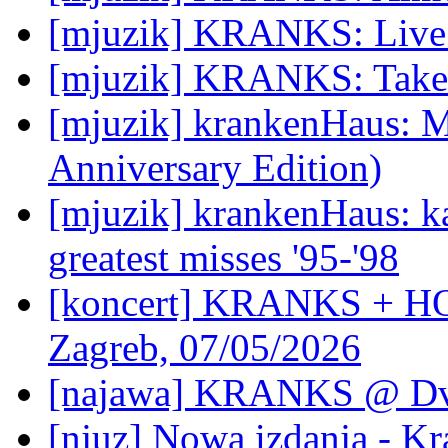
[mjuzik] KRANKS: Live 
[mjuzik] KRANKS: Take
[mjuzik] krankenHaus: Mi
Anniversary Edition)
[mjuzik] krankenHaus: k
greatest misses '95-'98
[koncert] KRANKS + 
Zagreb, 07/05/2026
[najawa] KRANKS @ Dva
[njuz] Nowa izdanja - K