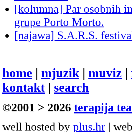
[kolumna] Par osobnih 
grupe Porto Morto.
[najawa] S.A.R.S. festiv
home
|
mjuzik
|
muviz
|
kontakt
|
search
©2001 > 2026
terapija te
well hosted by
plus.hr
| we