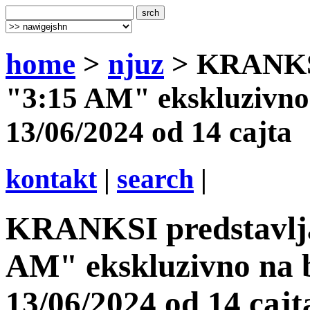
home
>
njuz
> KRANKSI
"3:15 AM" ekskluzivno
13/06/2024 od 14 cajta
kontakt
|
search
|
KRANKSI predstavlja
AM" ekskluzivno na 
13/06/2024 od 14 cajt