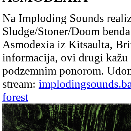
Na Imploding Sounds realizi
Sludge/Stoner/Doom benda M
Asmodexia iz Kitsaulta, Br
informacija, ovi drugi kaž
podzemnim ponorom. Udomi
stream:
implodingsounds.b
forest