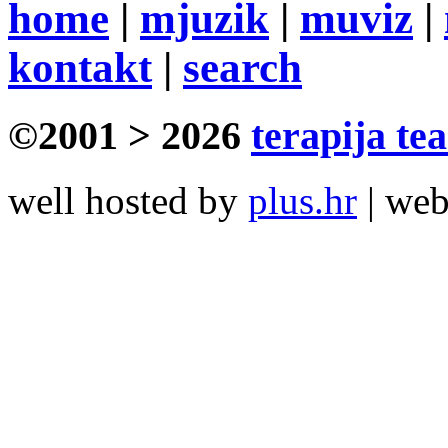
home
|
mjuzik
|
muviz
|
kontakt
|
search
©2001 > 2026
terapija te
well hosted by
plus.hr
| we