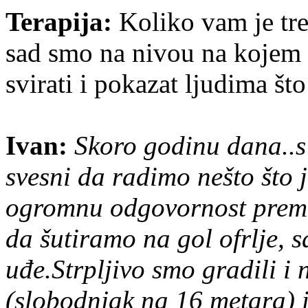
Terapija:
Koliko vam je treb
sad smo na nivou na kojem s
svirati i pokazat ljudima št
Ivan:
Skoro godinu dana..s
svesni da radimo nešto što j
ogromnu odgovornost prema 
da šutiramo na gol ofrlje, 
uđe.Strpljivo smo gradili i 
(slobodnjak na 16 metara) i 