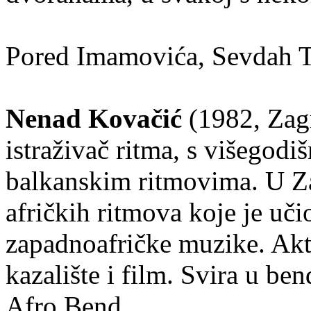
Pored Imamovića, Sevdah T
Nenad Kovačić
(1982, Zagr
istraživač ritma, s višegod
balkanskim ritmovima. U Za
afričkih ritmova koje je uči
zapadnoafričke muzike. Akt
kazalište i film. Svira u b
Afro Bend.