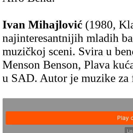
Ivan Mihajlović
(1980, Kla
najinteresantnijih mladih ba
muzičkoj sceni. Svira u b
Menson Benson, Plava kuća
u SAD. Autor je muzike za f