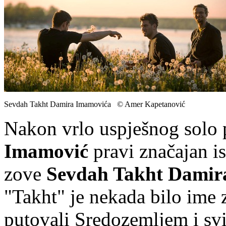
Sevdah Takht Damira Imamovića © Amer Kapetanović
Nakon vrlo uspješnog solo p
Imamović
pravi značajan i
zove
Sevdah Takht Damir
"Takht" je nekada bilo ime 
putovali Sredozemljem i svi