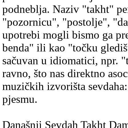
podneblja. Naziv "takht" pe
"pozornicu", "postolje", "d
upotrebi mogli bismo ga pr
benda" ili kao "točku glediš
sačuvan u idiomatici, npr. "t
ravno, što nas direktno asoc
muzičkih izvorišta sevdaha:
pjesmu.
Današnji Sevdah Takht Dam