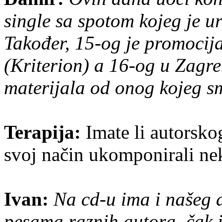
single sa spotom kojeg je 
Također, 15-og je promocij
(Kriterion) a 16-og u Zagr
materijala od onog kojeg s
Terapija:
Imate li autorskog 
svoj način ukomponirali ne
Ivan:
Na cd-u ima i našeg a
pesama raznih autora, čak i