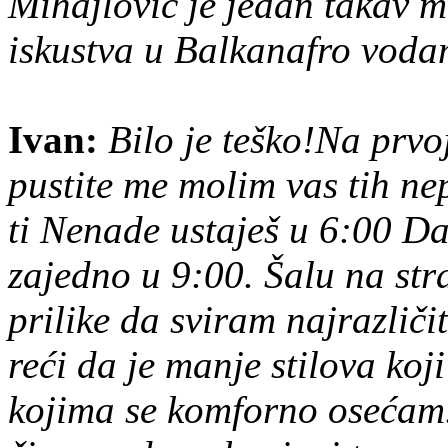
Mihajlović je jedan takav m
iskustva u Balkanafro voda
Ivan:
Bilo je teško!Na prvo
pustite me molim vas tih ne
ti Nenade ustaješ u 6:00 D
zajedno u 9:00. Šalu na str
prilike da sviram najrazliči
reći da je manje stilova koj
kojima se komforno osećam.