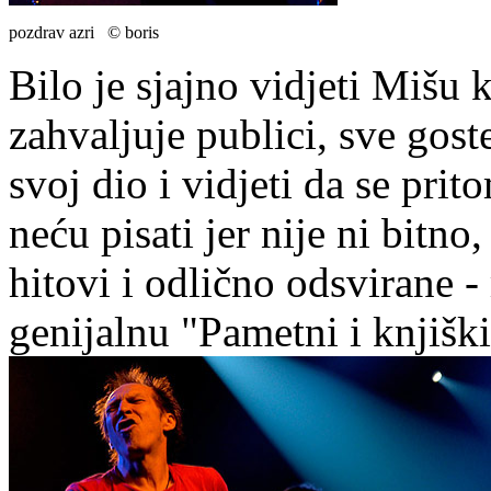
pozdrav azri © boris
Bilo je sjajno vidjeti Mišu
zahvaljuje publici, sve gost
svoj dio i vidjeti da se prit
neću pisati jer nije ni bitno
hitovi i odlično odsvirane -
genijalnu "Pametni i knjiški