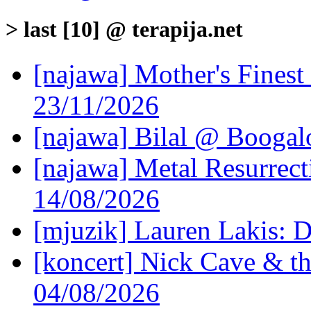
> last [10] @ terapija.net
[najawa] Mother's Fines
23/11/2026
[najawa] Bilal @ Boogal
[najawa] Metal Resurrec
14/08/2026
[mjuzik] Lauren Lakis: D
[koncert] Nick Cave & t
04/08/2026