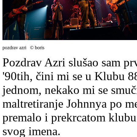
pozdrav azri © boris
Pozdrav Azri slušao sam pr
'90tih, čini mi se u Klubu 8
jednom, nekako mi se smučil
maltretiranje Johnnya po me
premalo i prekrcatom klubu 
svog imena.