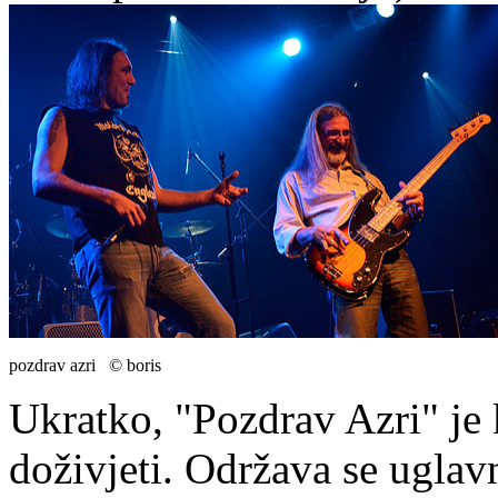
pozdrav azri © boris
Ukratko, "Pozdrav Azri" je
doživjeti. Održava se ugla