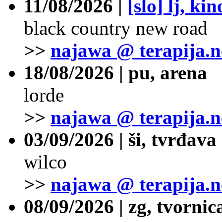
11/08/2026 |
[slo] lj, ki
black country new road
>>
najawa @ terapija.n
18/08/2026 | pu, arena
lorde
>>
najawa @ terapija.n
03/09/2026 | ši, tvrđava
wilco
>>
najawa @ terapija.n
08/09/2026 | zg, tvornic