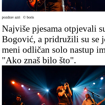
pozdrav azri © boris
Najviše pjesama otpjevali 
Bogović, a pridružili su se 
meni odličan solo nastup im
"Ako znaš bilo što".