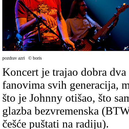
pozdrav azri © boris
Koncert je trajao dobra dva
fanovima svih generacija, m
što je Johnny otišao, što s
glazba bezvremenska (BTW, 
češće puštati na radiju).