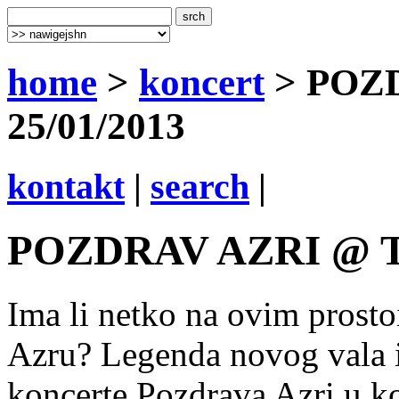
home
>
koncert
> POZD
25/01/2013
kontakt
|
search
|
POZDRAV AZRI @ Tvo
Ima li netko na ovim prostoi
Azru? Legenda novog vala i
koncerte Pozdrava Azri u k