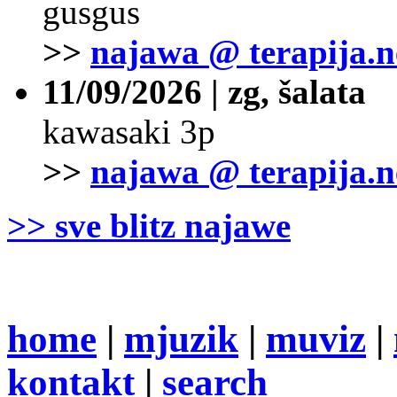
gusgus
>>
najawa @ terapija.n
11/09/2026 | zg, šalata
kawasaki 3p
>>
najawa @ terapija.n
>> sve blitz najawe
home
|
mjuzik
|
muviz
|
kontakt
|
search