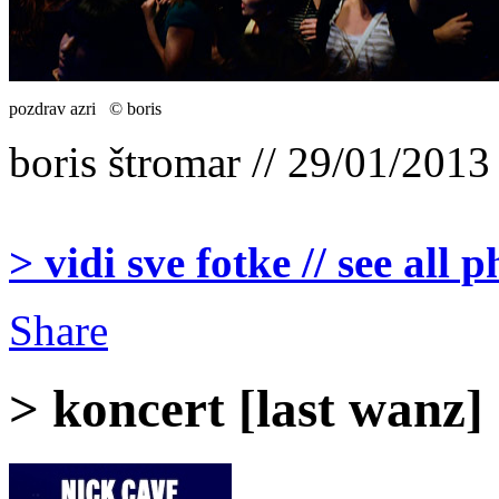
pozdrav azri © boris
boris štromar // 29/01/2013
> vidi sve fotke // see all 
Share
> koncert [last wanz]