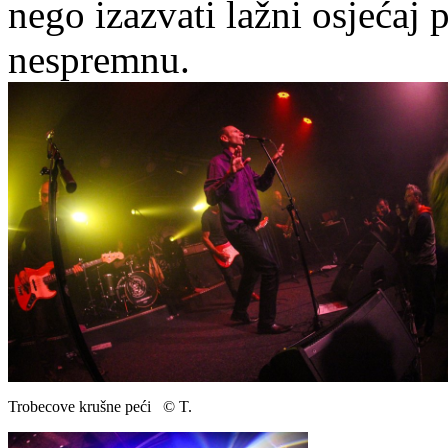
nego izazvati lažni osjećaj 
nespremnu.
Trobecove krušne peći © T.