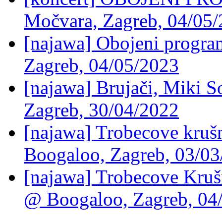
Močvara, Zagreb, 04/05
[najawa] Obojeni progra
Zagreb, 04/05/2023
[najawa] Brujači, Miki 
Zagreb, 30/04/2022
[najawa] Trobecove kruš
Boogaloo, Zagreb, 03/0
[najawa] Trobecove Kruš
@ Boogaloo, Zagreb, 04