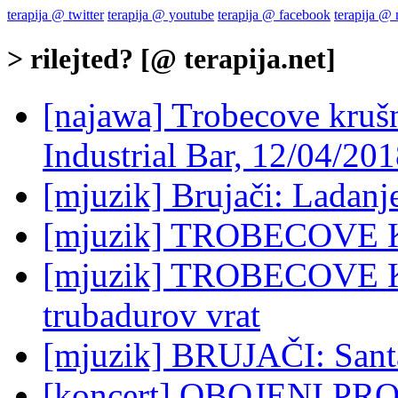
terapija @ twitter
terapija @ youtube
terapija @ facebook
terapija @
> rilejted? [@ terapija.net]
[najawa] Trobecove krušn
Industrial Bar, 12/04/20
[mjuzik] Brujači: Ladanj
[mjuzik] TROBECOVE K
[mjuzik] TROBECOVE 
trubadurov vrat
[mjuzik] BRUJAČI: Sant
[koncert] OBOJENI P