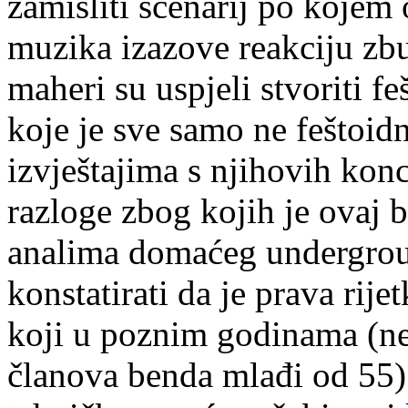
zamisliti scenarij po koje
muzika izazove reakciju zbun
maheri su uspjeli stvoriti f
koje je sve samo ne feštoid
izvještajima s njihovih konc
razloge zbog kojih je ovaj 
analima domaćeg undergrou
konstatirati da je prava rije
koji u poznim godinama (nek
članova benda mlađi od 55) 