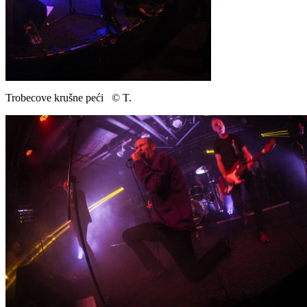
Trobecove krušne peći © T.