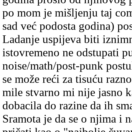
po mom je mišljenju taj co
sad već podosta godina) pos
Ladanje uspijeva biti iznimn
istovremeno ne odstupati p
noise/math/post-punk postul
se može reći za tisuću razn
mile stvarno mi nije jasno 
dobacila do razine da ih 
Sramota je da se o njima i 
pričati kao o "najbolje čuva