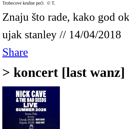
Trobecove krušne peći © T.
Znaju što rade, kako god ok
ujak stanley // 14/04/2018
Share
> koncert [last wanz]