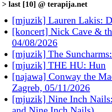
> last [10] @ terapija.net
[mjuzik] Lauren Lakis: D
[koncert] Nick Cave & t
04/08/2026
[mjuzik] The Suncharms
[mjuzik] THE HU: Hun
[najawa] Conway the Mac
Zagreb, 05/11/2026
[mjuzik] Nine Inch Nails
and Nine Inch Nails)