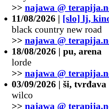
>>
najawa @ terapija.n
11/08/2026 |
[slo] lj, ki
black country new road
>>
najawa @ terapija.n
18/08/2026 | pu, arena
lorde
>>
najawa @ terapija.n
03/09/2026 | ši, tvrđava
wilco
>>
najawa @ terapija.n