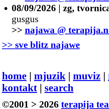
08/09/2026 | zg, tvornic
gusgus
>>
najawa @ terapija.n
>> sve blitz najawe
home
|
mjuzik
|
muviz
|
kontakt
|
search
©2001 > 2026
terapija te