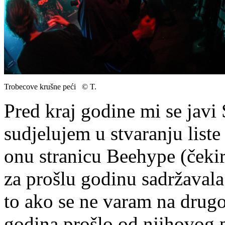
Trobecove krušne peći © T.
Pred kraj godine mi se javi
sudjelujem u stvaranju list
onu stranicu Beehype (čekira
za prošlu godinu sadržaval
to ako se ne varam na drugo
godina prošlo od njihovog p