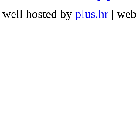
well hosted by
plus.hr
| we