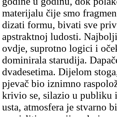
godine u godinu, dok polak
materijalu čije smo fragment
dizati formu, bivati sve priv
apstraktnoj ludosti. Najbolj
ovdje, suprotno logici i oče
dominirala starudija. Dapače
dvadesetima. Dijelom stoga,
pjevač bio iznimno raspolož
krivio se, silazio u publik
usta, atmosfera je stvarno bi