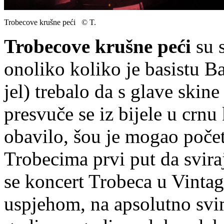
Trobecove krušne peći © T.
Trobecove krušne peći
su s
onoliko koliko je basistu B
jel) trebalo da s glave skine
presvuče se iz bijele u crnu
obavilo, šou je mogao počet
Trobecima prvi put da sviraj
se koncert Trobeca u Vinta
uspjehom, na apsolutno svim