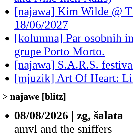
[najawa] Kim Wilde @ Tv
18/06/2027
[kolumna] Par osobnih 
grupe Porto Morto.
[najawa] S.A.R.S. festiv
[mjuzik] Art Of Heart: Li
> najawe [blitz]
08/08/2026 | zg, šalata
amyl and the sniffers