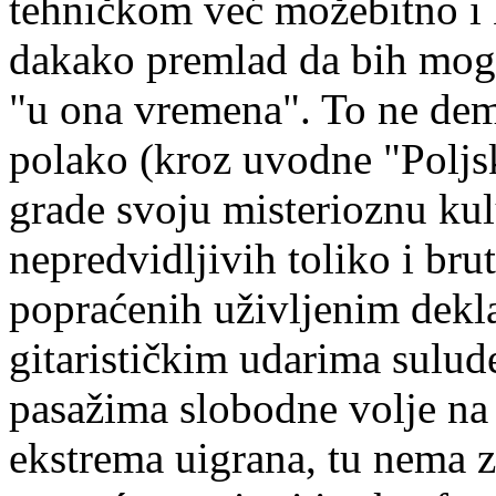
tehničkom već možebitno i
dakako premlad da bih moga
"u ona vremena". To ne dem
polako (kroz uvodne "Poljsk
grade svoju misterioznu kul
nepredvidljivih toliko i brut
popraćenih uživljenim dekl
gitarističkim udarima sulud
pasažima slobodne volje na 
ekstrema uigrana, tu nema z