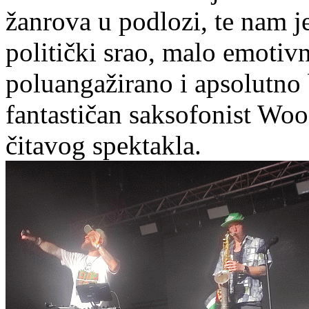
žanrova u podlozi, te nam j
politički srao, malo emotiv
poluangažirano i apsolutno 
fantastičan saksofonist Woo
čitavog spektakla.