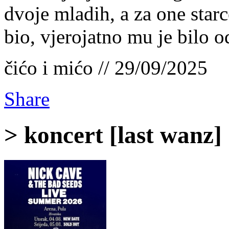
dvoje mladih, a za one starc
bio, vjerojatno mu je bilo o
čićo i mićo // 29/09/2025
Share
> koncert [last wanz]