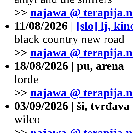
>>
najawa @ terapija.n
11/08/2026 |
[slo] lj, ki
black country new road
>>
najawa @ terapija.n
18/08/2026 | pu, arena
lorde
>>
najawa @ terapija.n
03/09/2026 | ši, tvrđava
wilco
>>
najawa @ terapija.n