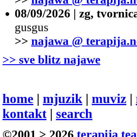
08/09/2026 | zg, tvornic
gusgus
>>
najawa @ terapija.n
>> sve blitz najawe
home
|
mjuzik
|
muviz
|
kontakt
|
search
©2001 > 2026
terapija te