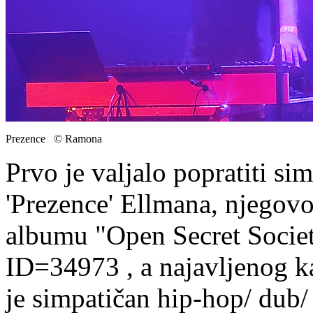
Prezence © Ramona
Prvo je valjalo popratiti s
'Prezence' Ellmana, njegov
albumu "Open Secret Societ
ID=34973 , a najavljenog k
je simpatičan hip-hop/ dub/