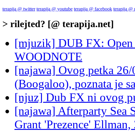
terapija @ twitter
terapija @ youtube
terapija @ facebook
terapija @
> rilejted? [@ terapija.net]
[mjuzik] DUB FX: Open S
WOODNOTE
[najawa] Ovog petka 26/
(Boogaloo), poznata je sa
[njuz] Dub FX ni ovog pu
[najawa] Afterparty Sea
Grant 'Prezence' Ellman,