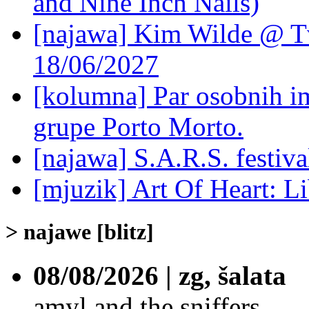
and Nine Inch Nails)
[najawa] Kim Wilde @ Tv
18/06/2027
[kolumna] Par osobnih 
grupe Porto Morto.
[najawa] S.A.R.S. festiv
[mjuzik] Art Of Heart: Li
> najawe [blitz]
08/08/2026 | zg, šalata
amyl and the sniffers