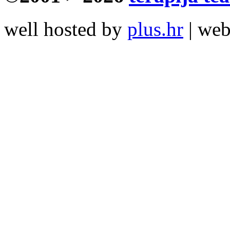
well hosted by
plus.hr
| we