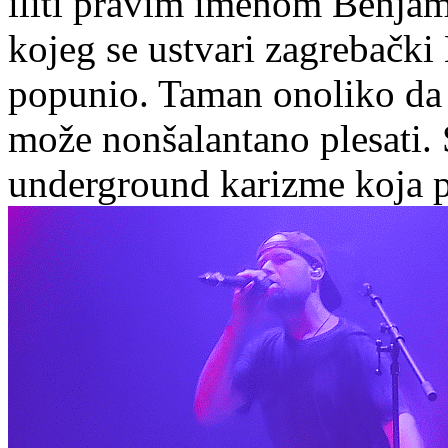
iliti pravim imenom Benjam
kojeg se ustvari zagrebačk
popunio. Taman onoliko da n
može nonšalantano plesati. 
underground karizme koja p