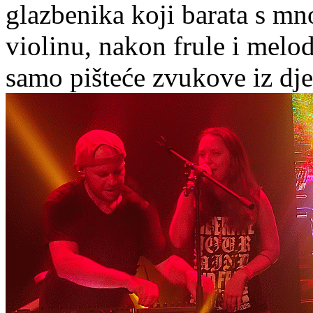
glazbenika koji barata s mn
violinu, nakon frule i melodi
samo pišteće zvukove iz dje