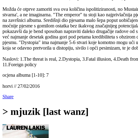
Možda će otprve zamoriti sva ova količina ispolitiziranosti, no Mustai
stvarna', a ne imaginarna. "The emperor" tu stoji kao najprivlačnija p
na završnici albuma. Središnji dio pjesama malo šepa poput uobičajene 
moćnije pjesme s gomilom ostatka bez ikakvog značajnijeg potencijala
pokazavši da je bend sposoban napraviti daleko drugačije radove od 
već najmanje desetak godina gori pod petama kredibiliteta s obzirom d
pjesmu. "Dystopia" ima najmanje 5-6 stvari koje komotno mogu ući u rep
koja se odavno pretvorila u distopiju, sivilo i opći pesimizam, te je do
Naslovi: 1.The threat is real, 2.Dystopia, 3.Fatal illusion, 4.Death fr
11.Foreign policy
ocjena albuma [1-10]: 7
horvi // 27/02/2016
Share
> mjuzik [last wanz]