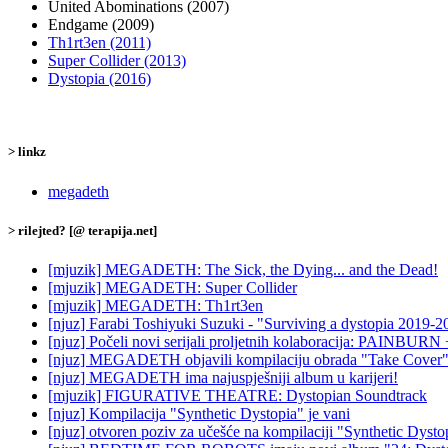
United Abominations (2007)
Endgame (2009)
Th1rt3en (2011)
Super Collider (2013)
Dystopia (2016)
> linkz
megadeth
> rilejted? [@ terapija.net]
[mjuzik] MEGADETH: The Sick, the Dying... and the Dead!
[mjuzik] MEGADETH: Super Collider
[mjuzik] MEGADETH: Th1rt3en
[njuz] Farabi Toshiyuki Suzuki - "Surviving a dystopia 2019-2
[njuz] Počeli novi serijali proljetnih kolaboracija: PAINBURN
[njuz] MEGADETH objavili kompilaciju obrada "Take Cover
[njuz] MEGADETH ima najuspješniji album u karijeri!
[mjuzik] FIGURATIVE THEATRE: Dystopian Soundtrack
[njuz] Kompilacija "Synthetic Dystopia" je vani
[njuz] otvoren poziv za učešće na kompilaciji "Synthetic Dyst