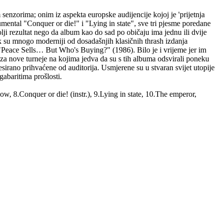
senzorima; onim iz aspekta europske audijencije kojoj je 'prijetnja
umental "Conquer or die!" i "Lying in state", sve tri pjesme poredane
lji rezultat nego da album kao do sad po običaju ima jednu ili dvije
k su mnogo moderniji od dosadašnjih klasičnih thrash izdanja
"Peace Sells… But Who's Buying?" (1986). Bilo je i vrijeme jer im
 za nove turneje na kojima jedva da su s tih albuma odsvirali poneku
sirano prihvaćene od auditorija. Usmjerene su u stvaran svijet utopije
gabaritima prošlosti.
ow, 8.Conquer or die! (instr.), 9.Lying in state, 10.The emperor,