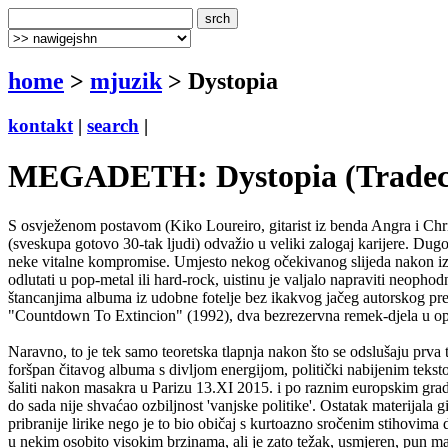
home
>
mjuzik
> Dystopia
kontakt
|
search
|
MEGADETH: Dystopia (Tradecra
S osvježenom postavom (Kiko Loureiro, gitarist iz benda Angra i Ch
(sveskupa gotovo 30-tak ljudi) odvažio u veliki zalogaj karijere. Dugog
neke vitalne kompromise. Umjesto nekog očekivanog slijeda nakon iz
odlutati u pop-metal ili hard-rock, uistinu je valjalo napraviti neophod
štancanjima albuma iz udobne fotelje bez ikakvog jačeg autorskog pre
"Countdown To Extincion" (1992), dva bezrezervna remek-djela u o
Naravno, to je tek samo teoretska tlapnja nakon što se odslušaju prva
foršpan čitavog albuma s divljom energijom, politički nabijenim tekstom
šaliti nakon masakra u Parizu 13.XI 2015. i po raznim europskim grad
do sada nije shvaćao ozbiljnost 'vanjske politike'. Ostatak materija
pribranije lirike nego je to bio običaj s kurtoazno sročenim stihovim
u nekim osobito visokim brzinama, ali je zato težak, usmjeren, pun m