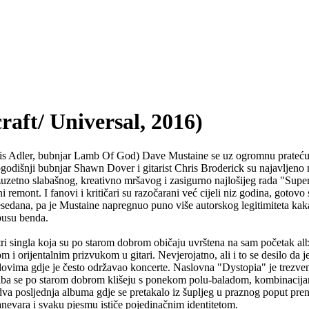
ft/ Universal, 2016)
ris Adler, bubnjar Lamb Of God) Dave Mustaine se uz ogromnu prateću
odišnji bubnjar Shawn Dover i gitarist Chris Broderick su najavljeno nap
uzetno slabašnog, kreativno mršavog i zasigurno najlošijeg rada "Su
ni remont. I fanovi i kritičari su razočarani već cijeli niz godina, gotovo
sedana, pa je Mustaine napregnuo puno više autorskog legitimiteta kaka
pusu benda.
 tri singla koja su po starom dobrom običaju uvrštena na sam početak alb
 i orijentalnim prizvukom u gitari. Nevjerojatno, ali i to se desilo da j
ovima gdje je često održavao koncerte. Naslovna "Dystopia" je trezvena
la giba se po starom dobrom klišeju s ponekom polu-baladom, kombinacij
a dva posljednja albuma gdje se pretakalo iz šupljeg u praznog poput pr
anevara i svaku pjesmu ističe pojedinačnim identitetom.