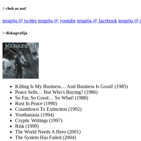
> chek us aut!
terapija @ twitter
terapija @ youtube
terapija @ facebook
terapija @
> diskografija
Killing Is My Business… And Business Is Good! (1985)
Peace Sells… But Who's Buying? (1986)
So Far, So Good… So What! (1988)
Rust In Peace (1990)
Countdown To Extinction (1992)
Youthanasia (1994)
Cryptic Writings (1997)
Risk (1999)
The World Needs A Hero (2001)
The System Has Failed (2004)