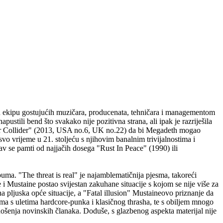
 ekipu gostujućih muzičara, producenata, tehničara i managementom
ustili bend što svakako nije pozitivna strana, ali ipak je razriješila
per Collider" (2013, USA no.6, UK no.22) da bi Megadeth mogao
 svo vrijeme u 21. stoljeću s njihovim banalnim trivijalnostima i
v se pamti od najjačih dosega "Rust In Peace" (1990) ili
uma. "The threat is real" je najamblematičnija pjesma, takoreći
e i Mustaine postao svijestan zakuhane situacije s kojom se nije više za
 pljuska opće situacije, a "Fatal illusion" Mustaineovo priznanje da
ama s uletima hardcore-punka i klasičnog thrasha, te s obiljem mnogo
enošenja novinskih članaka. Doduše, s glazbenog aspekta materijal nije