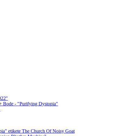
022"
 + Bode - "Purifying Dystopia"
"
opia" etikete The Church Of Noisy Goat