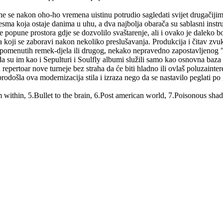
ne se nakon oho-ho vremena uistinu potrudio sagledati svijet drugačijim 
jesma koja ostaje danima u uhu, a dva najbolja obarača su sablasni instr
popune prostora gdje se dozvolilo svaštarenje, ali i ovako je daleko bo
 koji se zaboravi nakon nekoliko preslušavanja. Produkcija i čitav zvu
spomenutih remek-djela ili drugog, nekako nepravedno zapostavljenog 
a su im kao i Sepulturi i Soulfly albumi služili samo kao osnovna baza
ertoar nove turneje bez straha da će biti hladno ili ovlaš poluzaintere
brodošla ova modernizacija stila i izraza nego da se nastavilo peglati po 
om within, 5.Bullet to the brain, 6.Post american world, 7.Poisonous shad