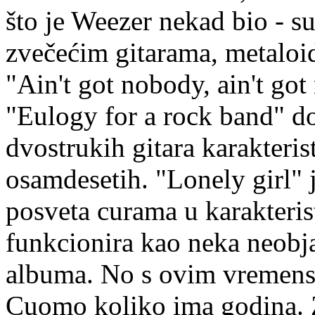
što je Weezer nekad bio - s
zvečećim gitarama, metaloid
"Ain't got nobody, ain't go
"Eulogy for a rock band" do
dvostrukih gitara karakter
osamdesetih. "Lonely girl" j
posveta curama u karakteri
funkcionira kao neka neobj
albuma. No s ovim vremens
Cuomo koliko ima godina. 