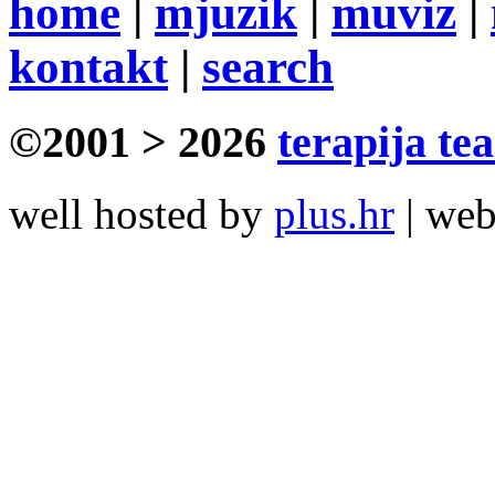
home
|
mjuzik
|
muviz
|
kontakt
|
search
©2001 > 2026
terapija te
well hosted by
plus.hr
| we