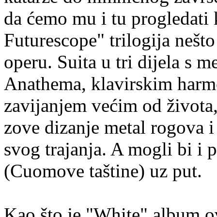
da ćemo mu i tu progledati 
Futurescope" trilogija nešt
operu. Suita u tri dijela s
Anathema, klavirskim harm
zavijanjem većim od života,
zove dizanje metal rogova 
svog trajanja. A mogli bi i 
(Cuomove taštine) uz put.
Kao što je "White" album o