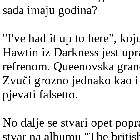
sada imaju godina?
"I've had it up to here", ko
Hawtin iz Darkness jest up
refrenom. Queenovska grandi
Zvuči grozno jednako kao i
pjevati falsetto.
No dalje se stvari opet pop
stvar na albumu "The britis