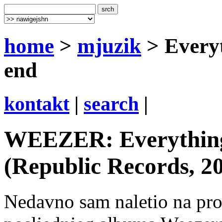
home
>
mjuzik
> Everyt
end
kontakt
|
search
|
WEEZER: Everything w
(Republic Records, 2
Nedavno sam naletio na pr