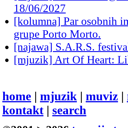
18/06/2027
[kolumna] Par osobnih 
grupe Porto Morto.
[najawa] S.A.R.S. festiv
[mjuzik] Art Of Heart: Li
home
|
mjuzik
|
muviz
|
kontakt
|
search