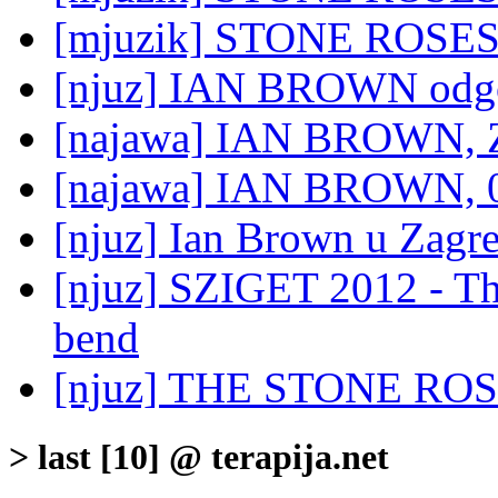
[mjuzik] STONE ROSES:
[njuz] IAN BROWN odgo
[najawa] IAN BROWN, Z
[najawa] IAN BROWN, 0
[njuz] Ian Brown u Zagre
[njuz] SZIGET 2012 - Th
bend
[njuz] THE STONE ROSES 
> last [10] @ terapija.net