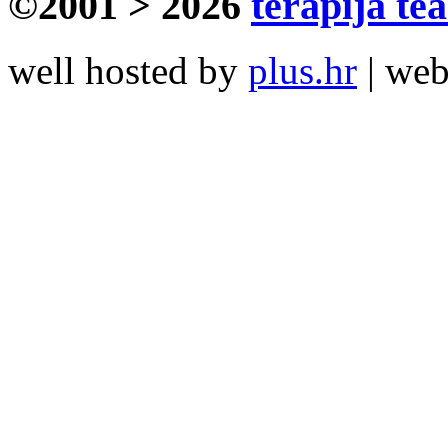
©2001 > 2026
terapija te
well hosted by
plus.hr
| we