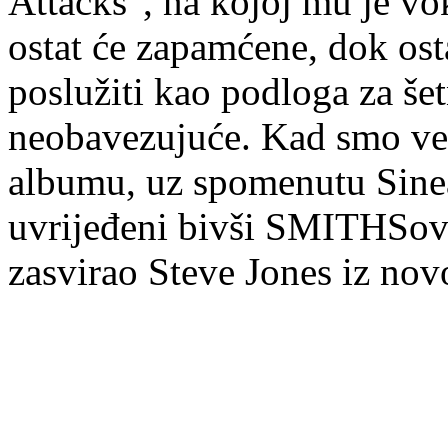
Attacks", na kojoj mu je v
ostat će zapamćene, dok os
poslužiti kao podloga za šet
neobavezujuće. Kad smo već
albumu, uz spomenutu Sinead
uvrijeđeni bivši SMITHSova
zasvirao Steve Jones iz n