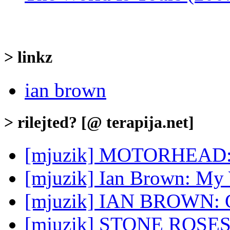
> linkz
ian brown
> rilejted? [@ terapija.net]
[mjuzik] MOTORHEAD: T
[mjuzik] Ian Brown: My
[mjuzik] IAN BROWN: G
[mjuzik] STONE ROSE