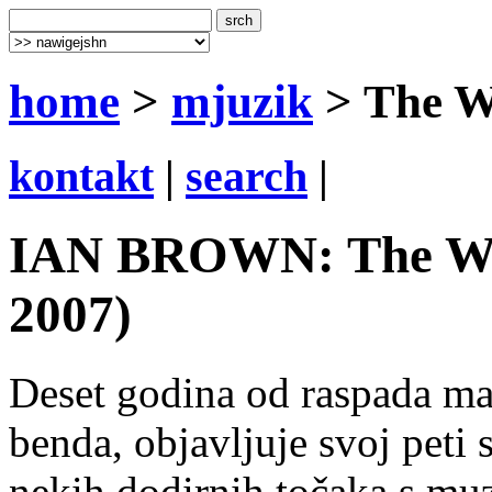
home
>
mjuzik
> The Wo
kontakt
|
search
|
IAN BROWN: The Worl
2007)
Deset godina od raspada mat
benda, objavljuje svoj peti 
nekih dodirnih točaka s m