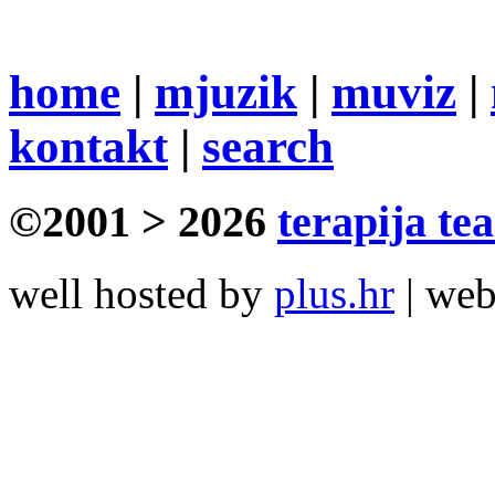
home
|
mjuzik
|
muviz
|
kontakt
|
search
©2001 > 2026
terapija te
well hosted by
plus.hr
| we