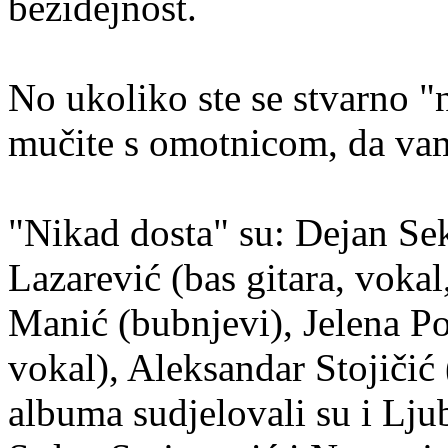
bezidejnost.
No ukoliko ste se stvarno "
mučite s omotnicom, da v
"Nikad dosta" su: Dejan Sek
Lazarević (bas gitara, vokal
Manić (bubnjevi), Jelena Po
vokal), Aleksandar Stojičić 
albuma sudjelovali su i Lju