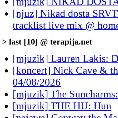
[mjuzik] NIKAD DOSTA:
[njuz] Nikad dosta SRVT
tracklist live mix @ home
> last [10] @ terapija.net
[mjuzik] Lauren Lakis: D
[koncert] Nick Cave & t
04/08/2026
[mjuzik] The Suncharms
[mjuzik] THE HU: Hun
[najawa] Conway the Mac