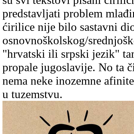
predstavljati problem mlađi
ćirilice nije bilo sastavni di
osnovnoškolskog/srednjošk
"hrvatski ili srpski jezik" 
propale jugoslavije. No ta č
nema neke inozemne afinitet
u tuzemstvu.