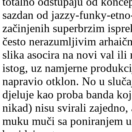
totalno odstupaju od koncepc
sazdan od jazzy-funky-etno
začinjenih superbrzim ispre
često nerazumljivim arhaič
slika asocira na novi val il
istog, uz namjerne produkci
napravio otklon. No u sluča
djeluje kao proba banda koji
nikad) nisu svirali zajedno,
muku muči sa poniranjem u,