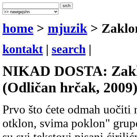
home
>
mjuzik
> Zaklon
kontakt
|
search
|
NIKAD DOSTA: Zaklon
(Odličan hrčak, 2009
Prvo što ćete odmah uočiti 
otklon, svima poklon" grupe
su svi tekstovi pisani ćiril