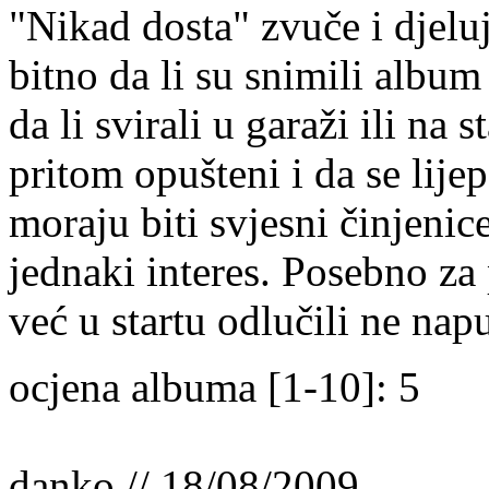
"Nikad dosta" zvuče i djelu
bitno da li su snimili album i
da li svirali u garaži ili na 
pritom opušteni i da se lije
moraju biti svjesni činjenice
jednaki interes. Posebno za 
već u startu odlučili ne nap
ocjena albuma [1-10]: 5
danko // 18/08/2009