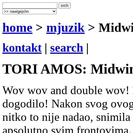
home
>
mjuzik
> Midwi
kontakt
|
search
|
TORI AMOS: Midwint
Wov wov and double wov! P
dogodilo! Nakon svog ovog 
nitko to nije nadao, snimila
apsolutno svim frontovima. 