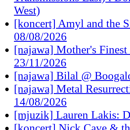
West)
[koncert] Amyl and the S
08/08/2026
[najawa] Mother's Fines
23/11/2026
[najawa] Bilal @ Boogal
[najawa] Metal Resurrec
14/08/2026
[mjuzik] Lauren Lakis: D
[koncert] Nick Cave & t