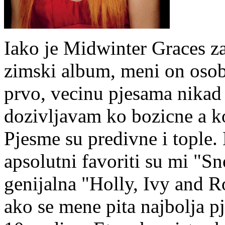
Iako je Midwinter Graces z
zimski album, meni on osob
prvo, vecinu pjesama nikad 
dozivljavam ko bozicne a k
Pjesme su predivne i tople.
apsolutni favoriti su mi "S
genijalna "Holly, Ivy and Ro
ako se mene pita najbolja p