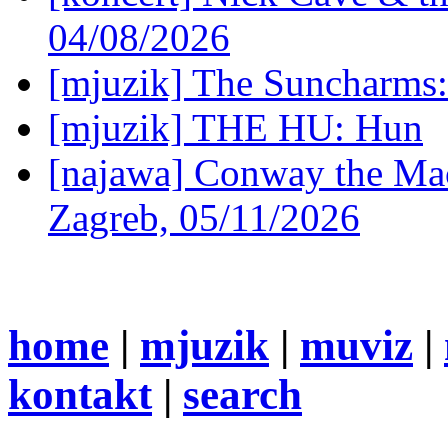
04/08/2026
[mjuzik] The Suncharms
[mjuzik] THE HU: Hun
[najawa] Conway the Mac
Zagreb, 05/11/2026
home
|
mjuzik
|
muviz
|
kontakt
|
search