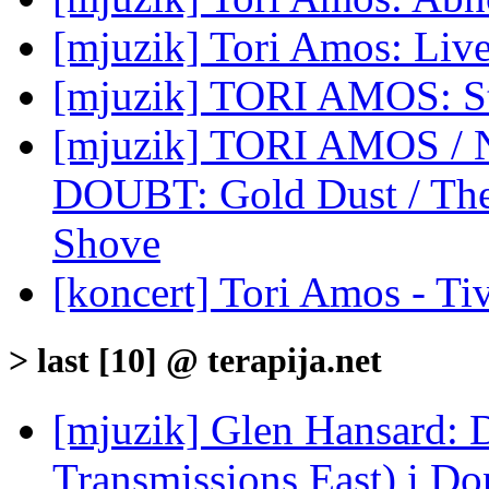
[mjuzik] Tori Amos: Liv
[mjuzik] TORI AMOS: Str
[mjuzik] TORI AMOS 
DOUBT: Gold Dust / The S
Shove
[koncert] Tori Amos - Tiv
> last [10] @ terapija.net
[mjuzik] Glen Hansard: D
Transmissions East) i Don