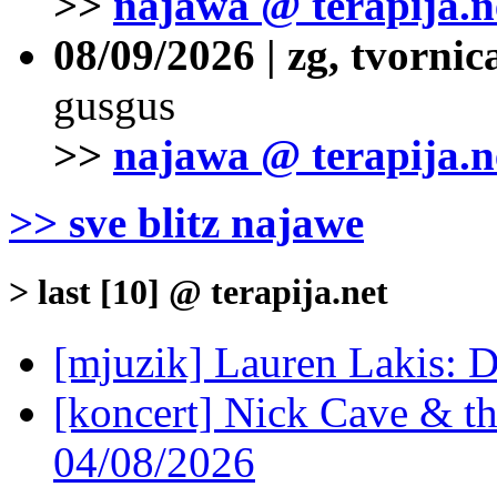
>>
najawa @ terapija.n
08/09/2026 | zg, tvornic
gusgus
>>
najawa @ terapija.n
>> sve blitz najawe
> last [10] @ terapija.net
[mjuzik] Lauren Lakis: D
[koncert] Nick Cave & t
04/08/2026