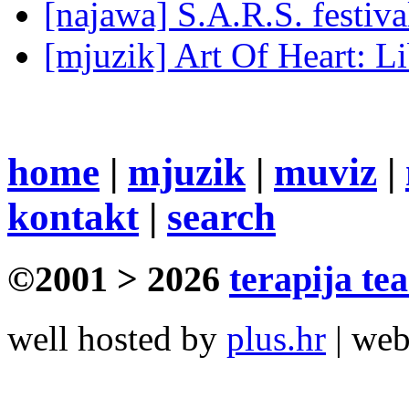
[najawa] S.A.R.S. festiv
[mjuzik] Art Of Heart: Li
home
|
mjuzik
|
muviz
|
kontakt
|
search
©2001 > 2026
terapija te
well hosted by
plus.hr
| we