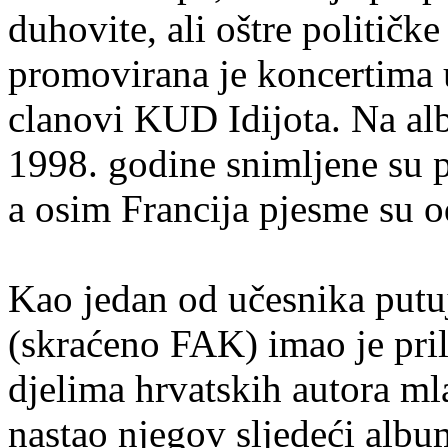
duhovite, ali oštre političke
promovirana je koncertima u
clanovi KUD Idijota. Na al
1998. godine snimljene su p
a osim Francija pjesme su od
Kao jedan od učesnika putu
(skraćeno FAK) imao je pril
djelima hrvatskih autora mla
nastao njegov sljedeći alb