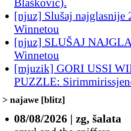
Blašković).
[njuz] Slušaj najglasnije 
Winnetou
[njuz] SLUŠAJ NAJGLASN
Winnetou
[mjuzik] GORI USSI 
PUZZLE: Sirimmirissjeneb
> najawe [blitz]
08/08/2026 | zg, šalata