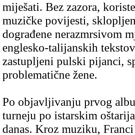
miješati. Bez zazora, korist
muzičke povijesti, skloplje
dograđene nerazmrsivom mj
englesko-talijanskih tekst
zastupljeni pulski pijanci, s
problematične žene.
Po objavljivanju prvog alb
turneju po istarskim oštarij
danas. Kroz muziku, Franci 