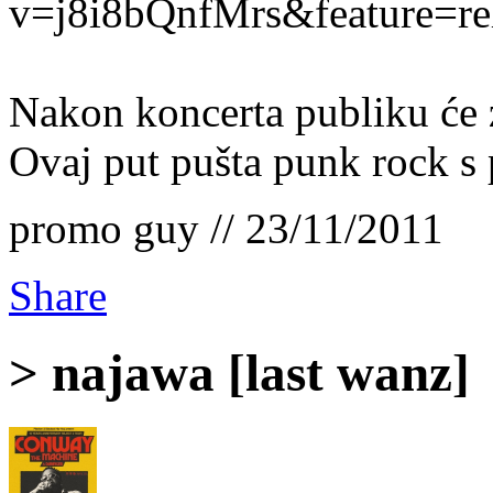
v=j8i8bQnfMrs&feature=re
Nakon koncerta publiku će 
Ovaj put pušta punk rock s p
promo guy // 23/11/2011
Share
> najawa [last wanz]