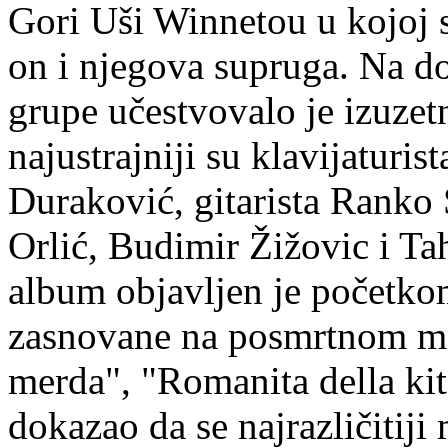
Gori Uši Winnetou u kojoj su
on i njegova supruga. Na d
grupe učestvovalo je izuzet
najustrajniji su klavijaturi
Duraković, gitarista Ranko 
Orlić, Budimir Žižovic i Ta
album objavljen je početko
zasnovane na posmrtnom ma
merda", "Romanita della kit
dokazao da se najrazličitij