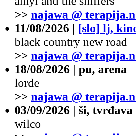
amyl and the sniffers
>>
najawa @ terapija.n
11/08/2026 |
[slo] lj, ki
black country new road
>>
najawa @ terapija.n
18/08/2026 | pu, arena
lorde
>>
najawa @ terapija.n
03/09/2026 | ši, tvrđava
wilco