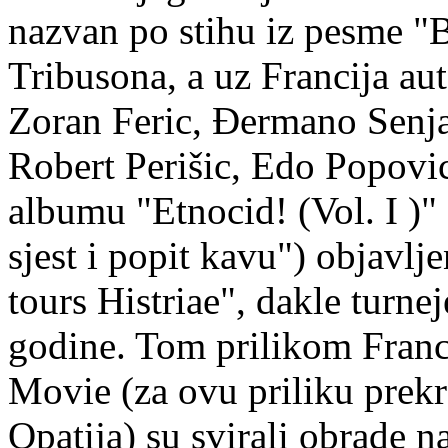
nazvan po stihu iz pesme "
Tribusona, a uz Francija aut
Zoran Feric, Ðermano Senja
Robert Perišic, Edo Popovi
albumu "Etnocid! (Vol. I )"
sjest i popit kavu") objavlj
tours Histriae", dakle turne
godine. Tom prilikom Franc
Movie (za ovu priliku prekr
Opatija) su svirali obrade 