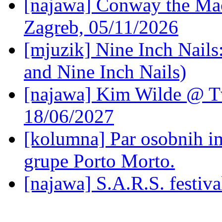
[najawa] Conway the Mac
Zagreb, 05/11/2026
[mjuzik] Nine Inch Nails
and Nine Inch Nails)
[najawa] Kim Wilde @ Tv
18/06/2027
[kolumna] Par osobnih 
grupe Porto Morto.
[najawa] S.A.R.S. festiv