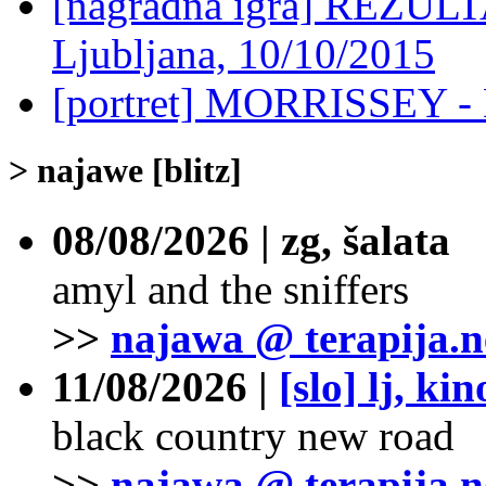
[nagradna igra] REZULTA
Ljubljana, 10/10/2015
[portret] MORRISSEY - D
> najawe [blitz]
08/08/2026 | zg, šalata
amyl and the sniffers
>>
najawa @ terapija.n
11/08/2026 |
[slo] lj, ki
black country new road
>>
najawa @ terapija.n