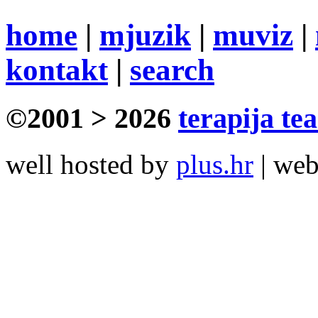
home
|
mjuzik
|
muviz
|
kontakt
|
search
©2001 > 2026
terapija te
well hosted by
plus.hr
| we